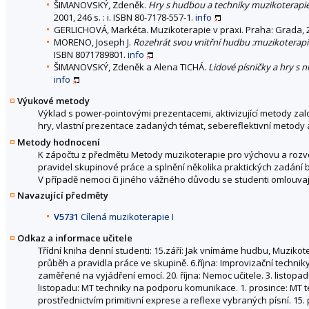
ŠIMANOVSKÝ, Zdeněk.
Hry s hudbou a techniky muzikoterapie :
2001, 246 s. : i. ISBN 80-7178-557-1.
info
GERLICHOVÁ, Markéta. Muzikoterapie v praxi. Praha: Grada, 2
MORENO, Joseph J.
Rozehrát svou vnitřní hudbu :muzikoterap
ISBN 8071789801.
info
ŠIMANOVSKÝ, Zdeněk a Alena TICHÁ.
Lidové písničky a hry s ni
info
Výukové metody
Výklad s power-pointovými prezentacemi, aktivizující metody zalo
hry, vlastní prezentace zadaných témat, sebereflektivní metody 
Metody hodnocení
K zápočtu z předmětu Metody muzikoterapie pro výchovu a rozvoj
pravidel skupinové práce a splnění několika praktických zadání
V případě nemoci či jiného vážného důvodu se studenti omlouvají
Navazující předměty
V5731
Cílená muzikoterapie I
Odkaz a informace učitele
Třídní kniha denní studenti: 15.září: Jak vnímáme hudbu, Muzikote
průběh a pravidla práce ve skupině. 6.října: Improvizační techni
zaměřené na vyjádření emocí. 20. října: Nemoc učitele. 3. listopad
listopadu: MT techniky na podporu komunikace. 1. prosince: MT t
prostřednictvím primitivní exprese a reflexe vybraných písní. 15