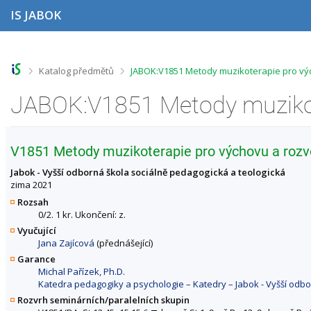
P
P
P
P
IS JABOK
ř
ř
ř
ř
e
e
e
e
s
s
s
s
k
k
k
k
o
o
o
o
>
>
Katalog předmětů
JABOK:V1851 Metody muzikoterapie pro vý
č
č
č
č
i
i
i
i
t
t
t
t
n
n
n
n
a
a
a
a
h
h
o
p
V1851 Metody muzikoterapie pro výchovu a rozvo
o
l
b
a
r
a
s
t
Jabok - Vyšší odborná škola sociálně pedagogická a teologická
n
v
a
i
zima 2021
í
i
h
č
Rozsah
l
č
k
0/2. 1 kr. Ukončení: z.
i
k
u
Vyučující
š
u
Jana Zajícová
(přednášející)
t
u
Garance
Michal Pařízek, Ph.D.
Katedra pedagogiky a psychologie – Katedry – Jabok - Vyšší odbo
Rozvrh seminárních/paralelních skupin