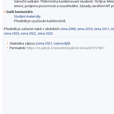
Vánoční setkání. Třídní kniha kombinovaní studenti: 16.října: Me
emocí, podporu pozornosti a soustředění. Zásady utváření MT p
Další komentáře
Studijní materiály
Předmět je vyučován každoročně.
Předmět je zařazen také v obdobích
zima 2009
,
zima 2010
,
zima 2011
,
z
zima 2020
,
zima 2022
,
zima 2023
.
Statistika zápisu (
zima 2021
,
nejnovější
)
Permalink:
https://is.jabok.cz/predmet/jabok/zima2021/V1851