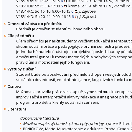
V1851/DA: St 13:45–15:15
6
, kromě St 1. 9. až Po 13. 9., kromě Po 
V1851/DB: St 15:30–17:00
6
, kromě St 1. 9. až Po 13. 9., kromě Po 
V1851/KC: So 16. 10. 9:00–16:15
6
,
J. Zajícová
V1851/KD: So 20. 11. 9:00–16:15
6
,
J. Zajícová
Omezení zápisu do předmětu
Předmět je otevřen studentům libovolného oboru.
Cíle předmětu
Cílem předmětu je naučit studenty využívat edukační a terapeutic
skupin sociální práce a pedagogiky, v prvním semestru předevš
jednoduché hudební nástroje a projektivní poslech hudby přispív
emoční inteligence i k rozvoji motorických a pohybových schopno
pravidlům a možnostem jejího fungování.
Výstupy z učení
Student bude po absolvování předmětu schopen vést jednoduché
sociálních dovedností, emoční inteligence, kognitivních funkcí a m
Osnova
Možnosti a pravidla práce ve skupině, vymezení muzikoterapie, 
improvizační a interpretační aktivity,relaxace a imaginace při h
programu pro děti a klienty sociálních zařízení.
Literatura
doporučená literatura
Muzikoterapie :východiska, koncepty, principy a praxe
. Edited
BENÍČKOVÁ, Marie. Muzikoterapie a edukace. Praha: Grada, 2