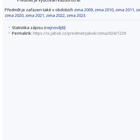
Předmět je zařazen také v obdobích
zima 2009
,
zima 2010
,
zima 2011
,
z
zima 2020
,
zima 2021
,
zima 2022
,
zima 2023
.
Statistika zápisu (
nejnovější
)
Permalink:
https://is.jabok.cz/predmet/jabok/zima2024/T229