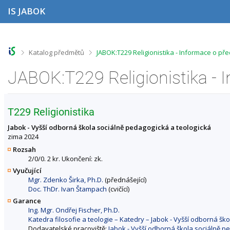
P
P
P
P
IS JABOK
ř
ř
ř
ř
e
e
e
e
s
s
s
s
k
k
k
k
o
o
o
o
>
>
Katalog předmětů
JABOK:T229 Religionistika - Informace o př
č
č
č
č
i
i
i
i
JABOK:T229 Religionistika -
t
t
t
t
n
n
n
n
a
a
a
a
h
h
o
p
T229 Religionistika
o
l
b
a
r
a
s
t
Jabok - Vyšší odborná škola sociálně pedagogická a teologická
n
v
a
i
zima 2024
í
i
h
č
Rozsah
l
č
k
2/0/0. 2 kr. Ukončení: zk.
i
k
u
Vyučující
š
u
Mgr. Zdenko Širka, Ph.D.
(přednášející)
t
Doc. ThDr. Ivan Štampach
(cvičící)
u
Garance
Ing. Mgr. Ondřej Fischer, Ph.D.
Katedra filosofie a teologie – Katedry – Jabok - Vyšší odborná šk
Dodavatelské pracoviště:
Jabok - Vyšší odborná škola sociálně p