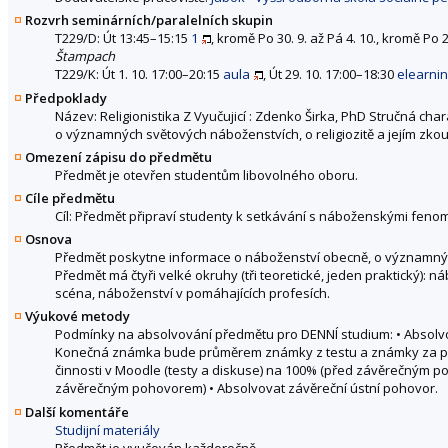
Rozvrh seminárních/paralelních skupin
T229/D: Út 13:45–15:15
1
, kromě Po 30. 9. až Pá 4. 10., kromě Po 2
Štampach
T229/K: Út 1. 10. 17:00–20:15
aula
, Út 29. 10. 17:00–18:30
elearni
Předpoklady
Název: Religionistika Z Vyučujicí : Zdenko Širka, PhD Stručná c
o významných světových náboženstvích, o religiozitě a jejím zkou
Omezení zápisu do předmětu
Předmět je otevřen studentům libovolného oboru.
Cíle předmětu
Cíl: Předmět připraví studenty k setkávání s náboženskými fenomé
Osnova
Předmět poskytne informace o náboženství obecně, o významných s
Předmět má čtyři velké okruhy (tři teoretické, jeden praktický)
scéna, náboženství v pomáhajících profesích.
Výukové metody
Podmínky na absolvování předmětu pro DENNÍ studium: • Absolvova
Konečná známka bude průměrem známky z testu a známky za pro
činnosti v Moodle (testy a diskuse) na 100% (před závěrečným p
závěrečným pohovorem) • Absolvovat závěreční ústní pohovor.
Další komentáře
Studijní materiály
Předmět je vyučován každoročně.