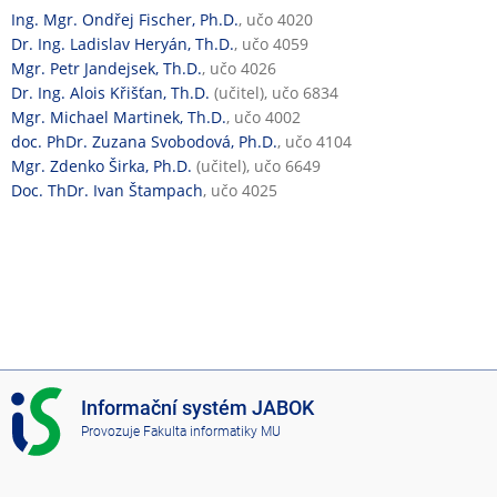
a
Ing. Mgr. Ondřej Fischer, Ph.D.
, učo 4020
n
Dr. Ing. Ladislav Heryán, Th.D.
, učo 4059
á
Mgr. Petr Jandejsek, Th.D.
, učo 4026
v
Dr. Ing. Alois Křišťan, Th.D.
(učitel), učo 6834
ý
Mgr. Michael Martinek, Th.D.
, učo 4002
u
doc. PhDr. Zuzana Svobodová, Ph.D.
, učo 4104
k
Mgr. Zdenko Širka, Ph.D.
(učitel), učo 6649
a
Doc. ThDr. Ivan Štampach
, učo 4025
I
Informační systém JABOK
S
Provozuje
Fakulta informatiky MU
J
A
B