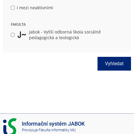
i mezi neaktivními
FAKULTA
Jabok - Vyšší odborná škola sociálně
pedagogická a teologická
Vyhledat
I
Informační systém JABOK
S
Provozuje
Fakulta informatiky MU
J