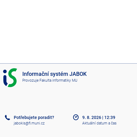
I
Informační systém JABOK
S
Provozuje
Fakulta informatiky MU
J
A
B
O
K
Potřebujete poradit?
9. 8. 2026
|
12:39
jabokis@fi.muni.cz
Aktuální datum a čas