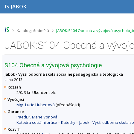
P
P
P
P
IS JABOK
ř
ř
ř
ř
e
e
e
e
s
s
s
s
k
k
k
k
o
o
o
o
>
>
Katalog předmětů
JABOK:S104 Obecná a vývojová psychologi
č
č
č
č
i
i
i
i
t
t
t
t
n
n
n
n
a
a
a
a
h
h
o
p
S104 Obecná a vývojová psychologie
o
l
b
a
r
a
s
t
Jabok - Vyšší odborná škola sociálně pedagogická a teologická
n
v
a
i
zima 2013
í
i
h
č
Rozsah
l
č
k
2/0. 3 kr. Ukončení: zk.
i
k
u
Vyučující
š
u
Mgr. Lucie Hubertová
(přednášející)
t
u
Garance
PaedDr. Marie Vorlová
Katedra sociální práce – Katedry – Jabok - Vyšší odborná škola s
Rozvrh