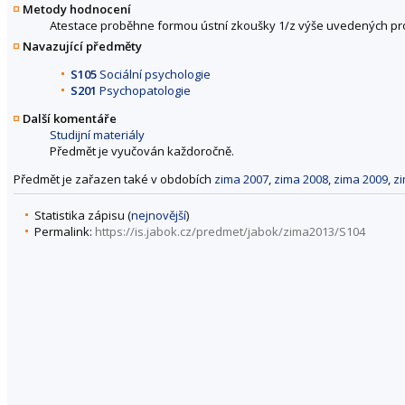
Metody hodnocení
Atestace proběhne formou ústní zkoušky 1/z výše uvedených pro
Navazující předměty
S105
Sociální psychologie
S201
Psychopatologie
Další komentáře
Studijní materiály
Předmět je vyučován každoročně.
Předmět je zařazen také v obdobích
zima 2007
,
zima 2008
,
zima 2009
,
z
Statistika zápisu (
nejnovější
)
Permalink:
https://is.jabok.cz/predmet/jabok/zima2013/S104