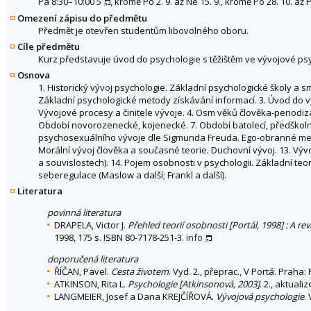
Pá 8:30–10:00
5
, kromě Po 2. 9. až Ne 15. 9., kromě Po 28. 10. až P
Omezení zápisu do předmětu
Předmět je otevřen studentům libovolného oboru.
Cíle předmětu
Kurz představuje úvod do psychologie s těžištěm ve vývojové ps
Osnova
1. Historický vývoj psychologie. Základní psychologické školy a s
Základní psychologické metody získávání informací. 3. Úvod do
Vývojové procesy a činitele vývoje. 4. Osm věků člověka-periodiza
Období novorozenecké, kojenecké. 7. Období batolecí, předškolní.
psychosexuálního vývoje dle Sigmunda Freuda. Ego-obranné mecha
Morální vývoj člověka a současné teorie. Duchovní vývoj. 13. Vývoj
a souvislostech). 14. Pojem osobnosti v psychologii. Základní teor
seberegulace (Maslow a další; Frankl a další).
Literatura
povinná literatura
DRAPELA, Victor J.
Přehled teorií osobnosti [Portál, 1998] : A rev
1998, 175 s. ISBN 80-7178-251-3.
info
doporučená literatura
ŘÍČAN, Pavel.
Cesta životem
. Vyd. 2., přeprac., V Portá. Praha:
ATKINSON, Rita L.
Psychologie [Atkinsonová, 2003]
. 2., aktuali
LANGMEIER, Josef a Dana KREJČÍŘOVÁ.
Vývojová psychologie
.