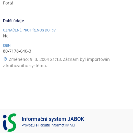
Portál
Další údaje
OZNAČENÉ PRO PŘENOS DO RIV
Ne
ISBN
80-7178-640-3
Změněno: 9. 3. 2004 21:13, Záznam byl importován
z knihovního systému.
I
Informační systém JABOK
S
Provozuje
Fakulta informatiky MU
J