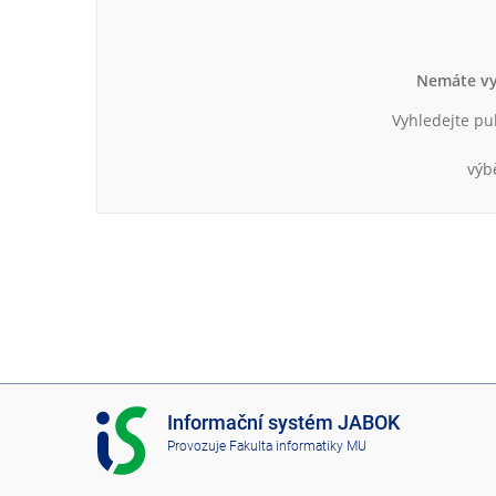
e
n
u
Nemáte vy
Vyhledejte pu
výb
I
Informační systém JABOK
S
Provozuje
Fakulta informatiky MU
J
A