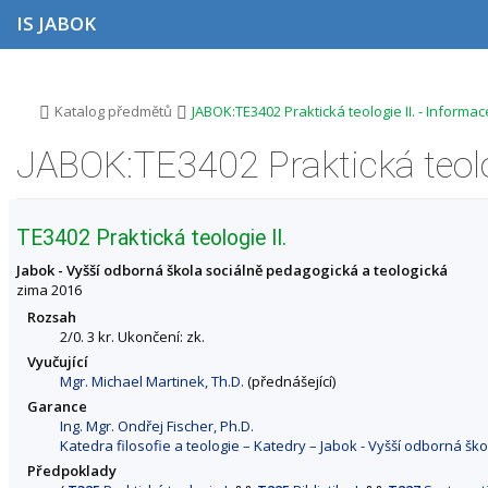
P
P
P
P
IS JABOK
ř
ř
ř
ř
e
e
e
e
s
s
s
s
k
k
k
k
o
o
o
o
>
>
Katalog předmětů
JABOK:TE3402 Praktická teologie II. - Informa
č
č
č
č
i
i
i
i
JABOK:TE3402 Praktická teolo
t
t
t
t
n
n
n
n
a
a
a
a
h
h
o
p
TE3402 Praktická teologie II.
o
l
b
a
r
a
s
t
Jabok - Vyšší odborná škola sociálně pedagogická a teologická
n
v
a
i
zima 2016
í
i
h
č
Rozsah
l
č
k
2/0. 3 kr. Ukončení: zk.
i
k
u
Vyučující
š
u
Mgr. Michael Martinek, Th.D.
(přednášející)
t
u
Garance
Ing. Mgr. Ondřej Fischer, Ph.D.
Katedra filosofie a teologie – Katedry – Jabok - Vyšší odborná šk
Předpoklady