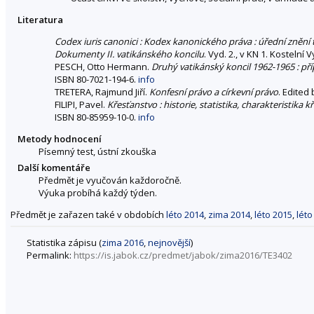
Literatura
Codex iuris canonici : Kodex kanonického práva : úřední znění 
Dokumenty II. vatikánského koncilu
. Vyd. 2., v KN 1. Kostelní
PESCH, Otto Hermann.
Druhý vatikánský koncil 1962-1965 : př
ISBN 80-7021-194-6.
info
TRETERA, Rajmund Jiří.
Konfesní právo a církevní právo
. Edited 
FILIPI, Pavel.
Křesťanstvo : historie, statistika, charakteristika k
ISBN 80-85959-10-0.
info
Metody hodnocení
Písemný test, ústní zkouška
Další komentáře
Předmět je vyučován každoročně.
Výuka probíhá každý týden.
Předmět je zařazen také v obdobích
léto 2014
,
zima 2014
,
léto 2015
,
léto
Statistika zápisu (
zima 2016
,
nejnovější
)
Permalink:
https://is.jabok.cz/predmet/jabok/zima2016/TE3402