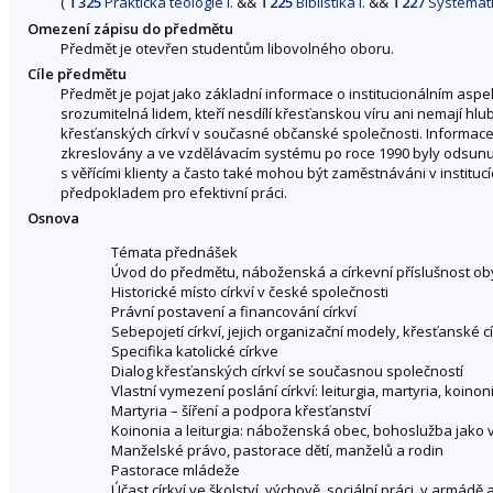
(
T325
Praktická teologie I.
&&
T225
Biblistika I.
&&
T227
Systematic
Omezení zápisu do předmětu
Předmět je otevřen studentům libovolného oboru.
Cíle předmětu
Předmět je pojat jako základní informace o institucionálním asp
srozumitelná lidem, kteří nesdílí křesťanskou víru ani nemají hlub
křesťanských církví v současné občanské společnosti. Informace 
zkreslovány a ve vzdělávacím systému po roce 1990 byly odsunuty
s věřícími klienty a často také mohou být zaměstnáváni v instituc
předpokladem pro efektivní práci.
Osnova
Témata přednášek
Úvod do předmětu, náboženská a církevní příslušnost ob
Historické místo církví v české společnosti
Právní postavení a financování církví
Sebepojetí církví, jejich organizační modely, křesťanské c
Specifika katolické církve
Dialog křesťanských církví se současnou společností
Vlastní vymezení poslání církví: leiturgia, martyria, koinon
Martyria – šíření a podpora křesťanství
Koinonia a leiturgia: náboženská obec, bohoslužba jako v
Manželské právo, pastorace dětí, manželů a rodin
Pastorace mládeže
Účast církví ve školství, výchově, sociální práci, v armádě 