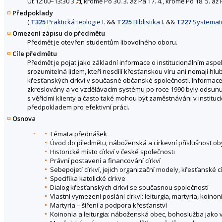
Út 12:00–13:30
3
, kromě Po 30. 3. až Pá 17. 4., kromě Po 18. 5. až 
Předpoklady
(
T325
Praktická teologie I.
&&
T225
Biblistika I.
&&
T227
Systematic
Omezení zápisu do předmětu
Předmět je otevřen studentům libovolného oboru.
Cíle předmětu
Předmět je pojat jako základní informace o institucionálním asp
srozumitelná lidem, kteří nesdílí křesťanskou víru ani nemají hlub
křesťanských církví v současné občanské společnosti. Informace 
zkreslovány a ve vzdělávacím systému po roce 1990 byly odsunuty
s věřícími klienty a často také mohou být zaměstnáváni v instituc
předpokladem pro efektivní práci.
Osnova
Témata přednášek
Úvod do předmětu, náboženská a církevní příslušnost ob
Historické místo církví v české společnosti
Právní postavení a financování církví
Sebepojetí církví, jejich organizační modely, křesťanské c
Specifika katolické církve
Dialog křesťanských církví se současnou společností
Vlastní vymezení poslání církví: leiturgia, martyria, koinon
Martyria – šíření a podpora křesťanství
Koinonia a leiturgia: náboženská obec, bohoslužba jako v