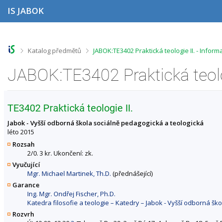
P
P
P
P
IS JABOK
ř
ř
ř
ř
e
e
e
e
s
s
s
s
k
k
k
k
o
o
o
o
>
>
Katalog předmětů
JABOK:TE3402 Praktická teologie II. - Infor
č
č
č
č
i
i
i
i
JABOK:TE3402 Praktická teolo
t
t
t
t
n
n
n
n
a
a
a
a
h
h
o
p
TE3402 Praktická teologie II.
o
l
b
a
r
a
s
t
Jabok - Vyšší odborná škola sociálně pedagogická a teologická
n
v
a
i
léto 2015
í
i
h
č
Rozsah
l
č
k
2/0. 3 kr. Ukončení: zk.
i
k
u
Vyučující
š
u
Mgr. Michael Martinek, Th.D.
(přednášející)
t
u
Garance
Ing. Mgr. Ondřej Fischer, Ph.D.
Katedra filosofie a teologie – Katedry – Jabok - Vyšší odborná šk
Rozvrh