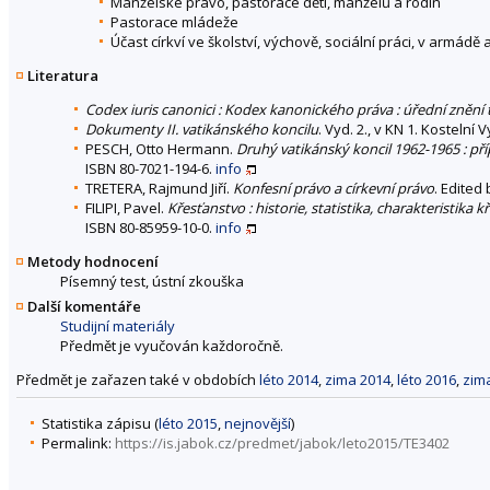
Manželské právo, pastorace dětí, manželů a rodin
Pastorace mládeže
Účast církví ve školství, výchově, sociální práci, v armádě 
Literatura
Codex iuris canonici : Kodex kanonického práva : úřední znění 
Dokumenty II. vatikánského koncilu
. Vyd. 2., v KN 1. Kostelní
PESCH, Otto Hermann.
Druhý vatikánský koncil 1962-1965 : př
ISBN 80-7021-194-6.
info
TRETERA, Rajmund Jiří.
Konfesní právo a církevní právo
. Edited 
FILIPI, Pavel.
Křesťanstvo : historie, statistika, charakteristika k
ISBN 80-85959-10-0.
info
Metody hodnocení
Písemný test, ústní zkouška
Další komentáře
Studijní materiály
Předmět je vyučován každoročně.
Předmět je zařazen také v obdobích
léto 2014
,
zima 2014
,
léto 2016
,
zim
Statistika zápisu (
léto 2015
,
nejnovější
)
Permalink:
https://is.jabok.cz/predmet/jabok/leto2015/TE3402