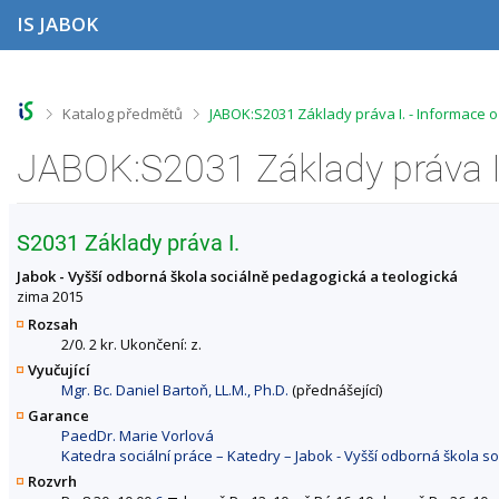
P
P
P
P
IS JABOK
ř
ř
ř
ř
e
e
e
e
s
s
s
s
k
k
k
k
o
o
o
o
>
>
Katalog předmětů
JABOK:S2031 Základy práva I. - Informace 
č
č
č
č
i
i
i
i
JABOK:S2031 Základy práva I
t
t
t
t
n
n
n
n
a
a
a
a
h
h
o
p
S2031 Základy práva I.
o
l
b
a
r
a
s
t
Jabok - Vyšší odborná škola sociálně pedagogická a teologická
n
v
a
i
zima 2015
í
i
h
č
Rozsah
l
č
k
2/0. 2 kr. Ukončení: z.
i
k
u
Vyučující
š
u
Mgr. Bc. Daniel Bartoň, LL.M., Ph.D.
(přednášející)
t
u
Garance
PaedDr. Marie Vorlová
Katedra sociální práce – Katedry – Jabok - Vyšší odborná škola s
Rozvrh