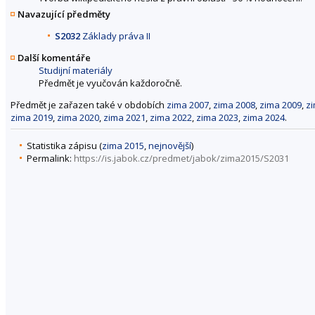
Navazující předměty
S2032
Základy práva II
Další komentáře
Studijní materiály
Předmět je vyučován každoročně.
Předmět je zařazen také v obdobích
zima 2007
,
zima 2008
,
zima 2009
,
z
zima 2019
,
zima 2020
,
zima 2021
,
zima 2022
,
zima 2023
,
zima 2024
.
Statistika zápisu (
zima 2015
,
nejnovější
)
Permalink:
https://is.jabok.cz/predmet/jabok/zima2015/S2031