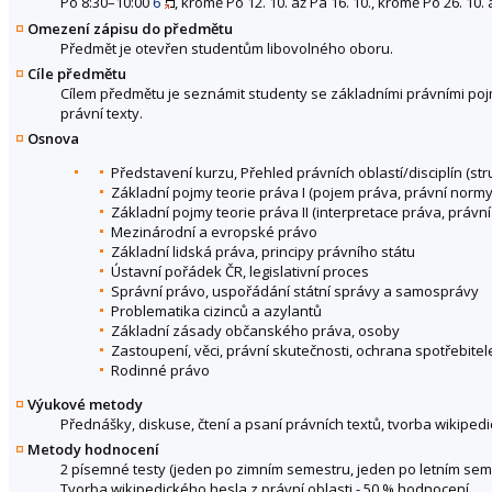
Po 8:30–10:00
6
, kromě Po 12. 10. až Pá 16. 10., kromě Po 26. 10. 
Omezení zápisu do předmětu
Předmět je otevřen studentům libovolného oboru.
Cíle předmětu
Cílem předmětu je seznámit studenty se základními právními pojm
právní texty.
Osnova
Představení kurzu, Přehled právních oblastí/disciplín (st
Základní pojmy teorie práva I (pojem práva, právní normy
Základní pojmy teorie práva II (interpretace práva, právn
Mezinárodní a evropské právo
Základní lidská práva, principy právního státu
Ústavní pořádek ČR, legislativní proces
Správní právo, uspořádání státní správy a samosprávy
Problematika cizinců a azylantů
Základní zásady občanského práva, osoby
Zastoupení, věci, právní skutečnosti, ochrana spotřebitel
Rodinné právo
Výukové metody
Přednášky, diskuse, čtení a psaní právních textů, tvorba wikipedi
Metody hodnocení
2 písemné testy (jeden po zimním semestru, jeden po letním sem
Tvorba wikipedického hesla z právní oblasti - 50 % hodnocení.