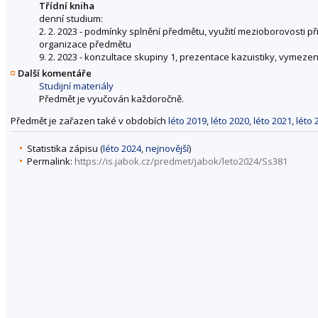
Třídní kniha
denní studium:
2. 2. 2023 - podmínky splnění předmětu, využití mezioborovosti př
organizace předmětu
9. 2. 2023 - konzultace skupiny 1, prezentace kazuistiky, vymezení
Další komentáře
Studijní materiály
Předmět je vyučován každoročně.
Předmět je zařazen také v obdobích
léto 2019
,
léto 2020
,
léto 2021
,
léto 
Statistika zápisu (
léto 2024
,
nejnovější
)
Permalink:
https://is.jabok.cz/predmet/jabok/leto2024/Ss381