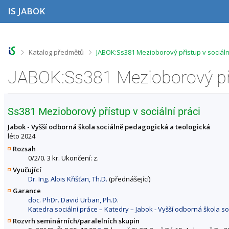
P
P
P
P
IS JABOK
ř
ř
ř
ř
e
e
e
e
s
s
s
s
k
k
k
k
o
o
o
o
>
>
Katalog předmětů
JABOK:Ss381 Mezioborový přístup v sociáln
č
č
č
č
i
i
i
i
t
t
t
t
n
n
n
n
a
a
a
a
h
h
o
p
Ss381 Mezioborový přístup v sociální práci
o
l
b
a
r
a
s
t
Jabok - Vyšší odborná škola sociálně pedagogická a teologická
n
v
a
i
léto 2024
í
i
h
č
Rozsah
l
č
k
0/2/0. 3 kr. Ukončení: z.
i
k
u
Vyučující
š
u
Dr. Ing. Alois Křišťan, Th.D.
(přednášející)
t
u
Garance
doc. PhDr. David Urban, Ph.D.
Katedra sociální práce – Katedry – Jabok - Vyšší odborná škola s
Rozvrh seminárních/paralelních skupin