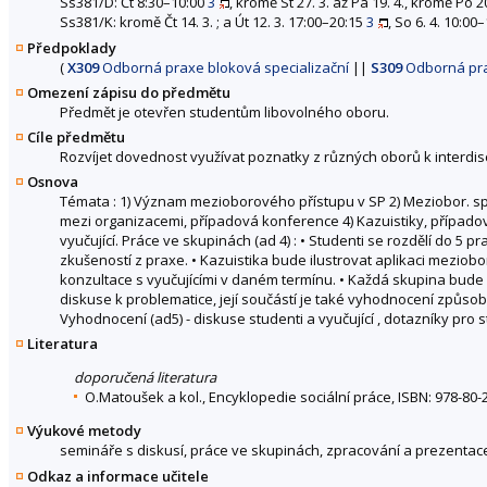
Ss381/D: Čt 8:30–10:00
3
, kromě St 27. 3. až Pá 19. 4., kromě Po 20
Ss381/K: kromě Čt 14. 3. ; a Út 12. 3. 17:00–20:15
3
, So 6. 4. 10:00
Předpoklady
(
X309
Odborná praxe bloková specializační
||
S309
Odborná pra
Omezení zápisu do předmětu
Předmět je otevřen studentům libovolného oboru.
Cíle předmětu
Rozvíjet dovednost využívat poznatky z různých oborů k interdisc
Osnova
Témata : 1) Význam mezioborového přístupu v SP 2) Meziobor. sp
mezi organizacemi, případová konference 4) Kazuistiky, případové
vyučující. Práce ve skupinách (ad 4) : • Studenti se rozdělí do 5 
zkušeností z praxe. • Kazuistika bude ilustrovat aplikaci mezio
konzultace s vyučujícími v daném termínu. • Každá skupina bude
diskuse k problematice, její součástí je také vyhodnocení způsob
Vyhodnocení (ad5) - diskuse studenti a vyučující , dotazníky pro 
Literatura
doporučená literatura
O.Matoušek a kol., Encyklopedie sociální práce, ISBN: 978-80-
Výukové metody
semináře s diskusí, práce ve skupinách, zpracování a prezentace
Odkaz a informace učitele