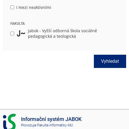
i mezi neaktivními
FAKULTA
Jabok - Vyšší odborná škola sociálně
pedagogická a teologická
Vyhledat
I
Informační systém JABOK
S
Provozuje
Fakulta informatiky MU
J