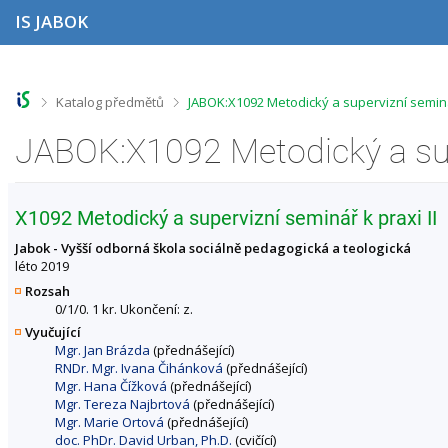
P
P
P
P
IS JABOK
ř
ř
ř
ř
e
e
e
e
s
s
s
s
k
k
k
k
o
o
o
o
>
>
Katalog předmětů
JABOK:X1092 Metodický a supervizní semin
č
č
č
č
i
i
i
i
t
t
t
t
n
n
n
n
a
a
a
a
h
h
o
p
X1092 Metodický a supervizní seminář k praxi II
o
l
b
a
r
a
s
t
Jabok - Vyšší odborná škola sociálně pedagogická a teologická
n
v
a
i
léto 2019
í
i
h
č
Rozsah
l
č
k
0/1/0. 1 kr. Ukončení: z.
i
k
u
Vyučující
š
u
Mgr. Jan Brázda
(přednášející)
t
RNDr. Mgr. Ivana Čihánková
(přednášející)
u
Mgr. Hana Čížková
(přednášející)
Mgr. Tereza Najbrtová
(přednášející)
Mgr. Marie Ortová
(přednášející)
doc. PhDr. David Urban, Ph.D.
(cvičící)