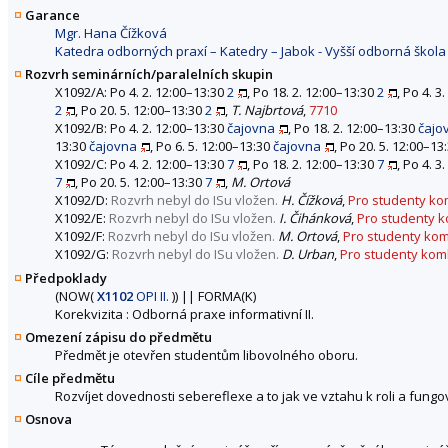
Garance
Mgr. Hana Čížková
Katedra odborných praxí – Katedry – Jabok - Vyšší odborná škola
Rozvrh seminárních/paralelních skupin
X1092/A: Po 4. 2. 12:00–13:30
2
, Po 18. 2. 12:00–13:30
2
, Po 4. 3
2
, Po 20. 5. 12:00–13:30
2
,
T. Najbrtová
,
7710
X1092/B: Po 4. 2. 12:00–13:30
čajovna
, Po 18. 2. 12:00–13:30
čajo
13:30
čajovna
, Po 6. 5. 12:00–13:30
čajovna
, Po 20. 5. 12:00–13
X1092/C: Po 4. 2. 12:00–13:30
7
, Po 18. 2. 12:00–13:30
7
, Po 4. 3
7
, Po 20. 5. 12:00–13:30
7
,
M. Ortová
X1092/D:
Rozvrh nebyl do ISu vložen.
H. Čížková
,
Pro studenty ko
X1092/E:
Rozvrh nebyl do ISu vložen.
I. Čihánková
,
Pro studenty 
X1092/F:
Rozvrh nebyl do ISu vložen.
M. Ortová
,
Pro studenty kom
X1092/G:
Rozvrh nebyl do ISu vložen.
D. Urban
,
Pro studenty kom
Předpoklady
(
NOW
(
X1102
OPI II.
))
||
FORMA(K)
Korekvizita : Odborná praxe informativní II.
Omezení zápisu do předmětu
Předmět je otevřen studentům libovolného oboru.
Cíle předmětu
Rozvíjet dovednosti sebereflexe a to jak ve vztahu k roli a fun
Osnova