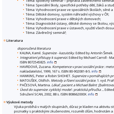
Téma: společný seminář – příprava závěrečného semináře
Téma: Speciální školy, specifické potřeby dětí, žáků a stud
Téma: Vyhodnocení praxe ve speciálních školách, silné a 
Téma: Dětské domovy, systém náhradní výchovy v ČR;
Téma: Vyhodnocení praxe v dětských domovech;
Téma: Diagnostické ústavy, dětské domovy se školou, vý
Téma: Vyhodnocení praxe v ústavech, využití všech dosu
Téma: Závěrečný seminář;
Literatura
doporučená literatura
KALINA, Kamil.
Supervize - kazuistiky
. Edited by Antonín Šimek. 
Integrativní přístupy k supervizi
. Edited by Michael Carroll - M
ISBN 8072545825.
info
HAVRDOVÁ, Zuzana.
Kompetence v praxi sociální práce : metodi
nakladatelství, 1999, 167 s. ISBN 80-902081-8-5.
info
HAWKINS, Peter a Robin SHOHET.
Supervize v pomáhajících pr
MATOUŠEK, Oldřich.
Metody a řízení sociální práce
. 1. vyd. Pr
PAČESOVÁ, Martina.
Lékař, pacient a Michael Balint :[balintov
Úvod do supervize :cyklický model : praktická příručka ...
Edited
Sdružení SCAN, 2002, 88 s. ISBN 808662000X.
info
Výukové metody
Výuka probíhá v malých skupinách, důraz je kladen na aktivitu stu
poznatky s praktickými zkušenostmi, rozumět cílům, hodnotám a p