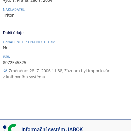
Vyd. 1. Praha, 280 s. 2004
NAKLADATEL
Triton
Další údaje
OZNAČENÉ PRO PŘENOS DO RIV
Ne
ISBN
8072545825
Změněno: 28. 7. 2006 11:38, Záznam byl importován
z knihovního systému.
I
Informační systém JABOK