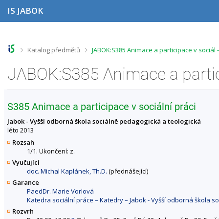
P
P
P
P
IS JABOK
ř
ř
ř
ř
e
e
e
e
s
s
s
s
k
k
k
k
o
o
o
o
>
>
Katalog předmětů
JABOK:S385 Animace a participace v sociál
č
č
č
č
i
i
i
i
t
t
t
t
n
n
n
n
a
a
a
a
h
h
o
p
S385 Animace a participace v sociální práci
o
l
b
a
r
a
s
t
Jabok - Vyšší odborná škola sociálně pedagogická a teologická
n
v
a
i
léto 2013
í
i
h
č
Rozsah
l
č
k
1/1. Ukončení: z.
i
k
u
Vyučující
š
u
doc. Michal Kaplánek, Th.D.
(přednášející)
t
u
Garance
PaedDr. Marie Vorlová
Katedra sociální práce – Katedry – Jabok - Vyšší odborná škola s
Rozvrh