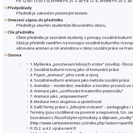
Po 12:00–13:30
3
, kromě Po 25. 3. až Pá 12. 4., kromě Po 20. 5. až 
Předpoklady
Předmět je zakončen písemným testem.
Omezení zápisu do předmětu
Předmět je otevřen studentům libovolného oboru.
Cíle předmětu
Cílem předmětu je seznámit studenty s principy sociálně-kulturní 
části je předmět zaměřen na koncepci sociálně-kulturního rozvoje
věnována animaci a roli animátora v rámci sociální práce ve Franc
Osnova
1. Myšlenka „povznesení lidových vrstev“ (osvěta) - filoz
2. Sociálně-kulturní rozvoj jako cíl komunitní práce
3. Pojem „animace“, jeho vznik a vývoj
4. Sociálně-kulturní animace jako metoda sociální práce
5. Animátor – moderátor, mediátor a iniciátor procesů ve 
6. Animace jako „uvolňování kreativního potenciálu“
7. Animace jako „empowerment“¨
8. Mediace mezi skupinou a společností
9. Další formy práce s „lidovými vrstvami“ – pedagogika / 
Termíny (jsou rozdělené na povinné a nepovinné, tzn. s
Seznámení s filozofickými východisky a dějinami „osvěty“
(http://www.caritasetveritas.cz/index.php?action=openfil
!!! 25.2. a 4.3. výuka není !!!