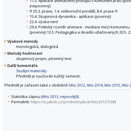
11.3. Aplikace animačního přístupu v komunitní práci (pov
(nepovinný)
!!! 25.3. praxe, 1.4. velikonoční pondělí, 8.4. praxe !!!
15.4. Skupinová dynamika - aplikace (povinný)
22.4. výuka není
29.4. Politický rozměr animace - mediace mezi komunitou 
(povinný) 13.5. Pedagogika a divadlo utlačovaných 20.5. 
Výukové metody
monologická, dialogická
Metody hodnocení
skupinový projev, písemný test
Další komentáře
Studijní materiály
Předmět je vyučován každý semestr.
Předmět je zařazen také v obdobích
léto 2012
,
léto 2014
,
léto 2015
,
léto 
Statistika zápisu (
léto 2013
,
nejnovější
)
Permalink:
https://is.jabok.cz/predmet/jabok/leto2013/S385