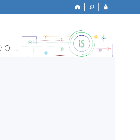
JABOK:S381 Mezioborový přístup k sociální - Informace o předmětu