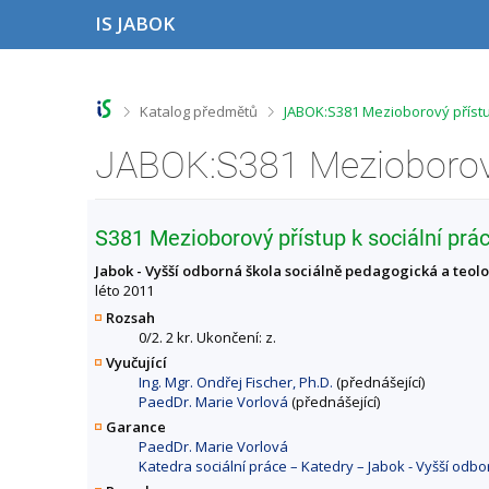
P
P
P
P
IS JABOK
ř
ř
ř
ř
e
e
e
e
s
s
s
s
k
k
k
k
o
o
o
o
>
>
Katalog předmětů
JABOK:S381 Mezioborový přístu
č
č
č
č
i
i
i
i
t
t
t
t
n
n
n
n
a
a
a
a
h
h
o
p
S381 Mezioborový přístup k sociální prác
o
l
b
a
r
a
s
t
Jabok - Vyšší odborná škola sociálně pedagogická a teol
n
v
a
i
léto 2011
í
i
h
č
Rozsah
l
č
k
0/2. 2 kr. Ukončení: z.
i
k
u
Vyučující
š
u
Ing. Mgr. Ondřej Fischer, Ph.D.
(přednášející)
t
PaedDr. Marie Vorlová
(přednášející)
u
Garance
PaedDr. Marie Vorlová
Katedra sociální práce – Katedry – Jabok - Vyšší odb