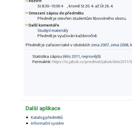
Rozvrh
St 8:30–10:00
4
, kromě St 20. 4. až Út 26. 4.
Omezení zápisu do předmětu
Předmět je otevřen studentům libovolného oboru.
Další komentáře
Studijní materiály
Předmět je vyučován každoročně.
Předmět je zařazen také v obdobích
zima 2007
,
zima 2008
,
l
Statistika zápisu (
léto 2011
,
nejnovější
)
Permalink:
https://is.jabok.cz/predmet/jabok/leto2011/
Další aplikace
Katalog předmětů
Informační systém