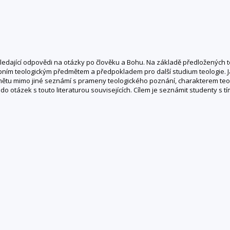
nu hledající odpovědi na otázky po člověku a Bohu. Na základě předloženýc
upním teologickým předmětem a předpokladem pro další studium teologie. J
dmětu mimo jiné seznámí s prameny teologického poznání, charakterem teo
do otázek s touto literaturou souvisejících. Cílem je seznámit studenty s tím,