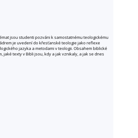
h témat jsou studenti pozváni k samostatnému teologickému
ádrem je uvedení do křesťanské teologie jako reflexe
logického jazyka a metodami v teologii. Obsahem biblické
 jaké texty v Bibli jsou, kdy a jak vznikaly, a jak se dnes