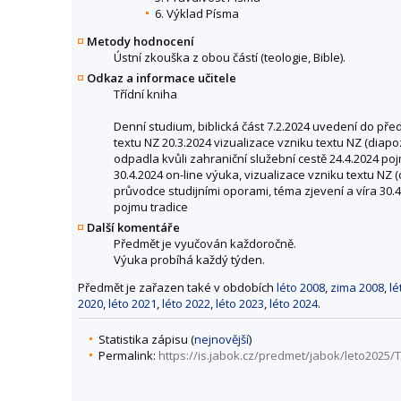
6. Výklad Písma
Metody hodnocení
Ústní zkouška z obou částí (teologie, Bible).
Odkaz a informace učitele
Třídní kniha
Denní studium, biblická část 7.2.2024 uvedení do pře
textu NZ 20.3.2024 vizualizace vzniku textu NZ (diap
odpadla kvůli zahraniční služební cestě 24.4.2024 po
30.4.2024 on-line výuka, vizualizace vzniku textu NZ
průvodce studijními oporami, téma zjevení a víra 30.
pojmu tradice
Další komentáře
Předmět je vyučován každoročně.
Výuka probíhá každý týden.
Předmět je zařazen také v obdobích
léto 2008
,
zima 2008
,
lé
2020
,
léto 2021
,
léto 2022
,
léto 2023
,
léto 2024
.
Statistika zápisu (
nejnovější
)
Permalink:
https://is.jabok.cz/predmet/jabok/leto2025/