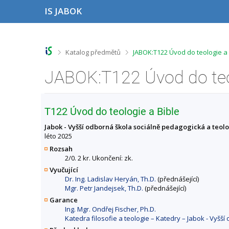
P
P
P
P
IS JABOK
ř
ř
ř
ř
e
e
e
e
s
s
s
s
k
k
k
k
o
o
o
o
>
>
Katalog předmětů
JABOK:T122 Úvod do teologie a 
č
č
č
č
i
i
i
i
t
t
t
t
n
n
n
n
a
a
a
a
h
h
o
p
T122 Úvod do teologie a Bible
o
l
b
a
r
a
s
t
Jabok - Vyšší odborná škola sociálně pedagogická a teol
n
v
a
i
léto 2025
í
i
h
č
Rozsah
l
č
k
2/0. 2 kr. Ukončení: zk.
i
k
u
Vyučující
š
u
Dr. Ing. Ladislav Heryán, Th.D.
(přednášející)
t
Mgr. Petr Jandejsek, Th.D.
(přednášející)
u
Garance
Ing. Mgr. Ondřej Fischer, Ph.D.
Katedra filosofie a teologie – Katedry – Jabok - Vyšš