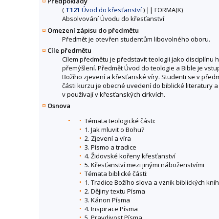
Předpoklady
(
T121
Úvod do křesťanství
)
||
FORMA(K)
Absolvování Úvodu do křesťanství
Omezení zápisu do předmětu
Předmět je otevřen studentům libovolného oboru.
Cíle předmětu
Cílem předmětu je představit teologii jako disciplí
přemýšlení. Předmět Úvod do teologie a Bible je vst
Božího zjevení a křesťanské víry. Studenti se v pře
části kurzu je obecné uvedení do biblické literatury a 
v používají v křesťanských církvích.
Osnova
Témata teologické části:
1. Jak mluvit o Bohu?
2. Zjevení a víra
3. Písmo a tradice
4. Židovské kořeny křesťanství
5. Křesťanství mezi jinými náboženstvími
Témata biblické části:
1. Tradice Božího slova a vznik biblických knih
2. Dějiny textu Písma
3. Kánon Písma
4. Inspirace Písma
5. Pravdivost Písma