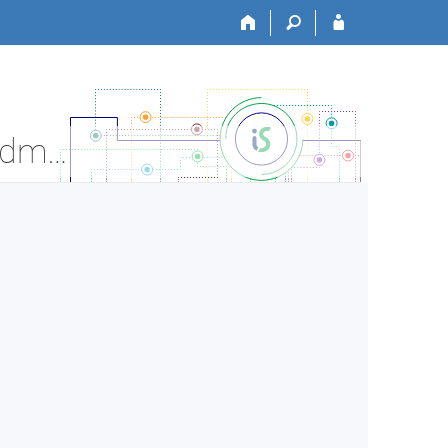
JABOK:T122 Úvod do teologie a Bible - Informace o předmětu