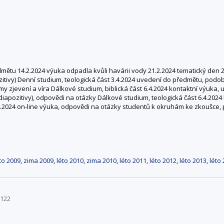
dmětu 14.2.2024 výuka odpadla kvůli havárii vody 21.2.2024 tematický den 
ozitivy) Denní studium, teologická část 3.4.2024 uvedení do předmětu, po
jmy zjevení a víra Dálkové studium, biblická část 6.4.2024 kontaktní výuka
 (diapozitivy), odpovědi na otázky Dálkové studium, teologická část 6.4.20
4.2024 on-line výuka, odpovědi na otázky studentů k okruhám ke zkoušce, 
to 2009
,
zima 2009
,
léto 2010
,
zima 2010
,
léto 2011
,
léto 2012
,
léto 2013
,
léto
T122