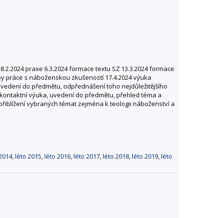
28.2.2024 praxe 6.3.2024 formace textu SZ 13.3.2024 formace
doby práce s náboženskou zkušeností 17.4.2024 výuka
, uvedení do předmětu, odpřednášení toho nejdůležitějšího
24 kontaktní výuka, uvedení do předmětu, přehled téma a
přiblížení vybraných témat zejména k teologii náboženství a
 2014
,
léto 2015
,
léto 2016
,
léto 2017
,
léto 2018
,
léto 2019
,
léto