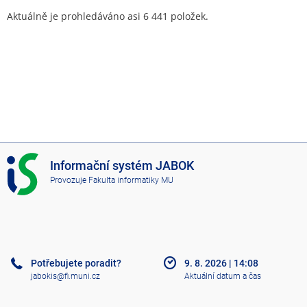
Aktuálně je prohledáváno asi 6 441 položek.
I
Informační systém JABOK
S
Provozuje
Fakulta informatiky MU
J
A
B
O
K
Potřebujete poradit?
9. 8. 2026
|
14:08
jabokis@fi.muni.cz
Aktuální datum a čas