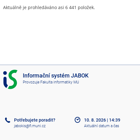
Aktuálně je prohledáváno asi 6 441 položek.
I
Informační systém JABOK
S
Provozuje
Fakulta informatiky MU
J
A
B
O
K
Potřebujete poradit?
10. 8. 2026
|
14:39
jabokis@fi.muni.cz
Aktuální datum a čas