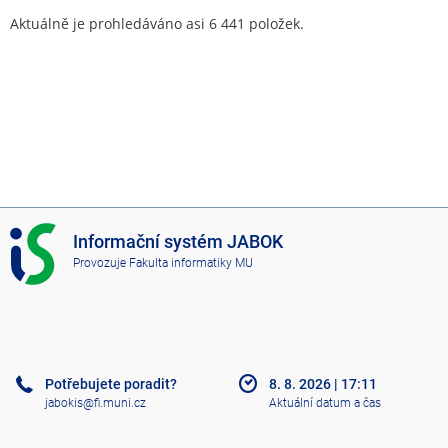
Aktuálně je prohledáváno asi 6 441 položek.
I
Informační systém JABOK
S
Provozuje
Fakulta informatiky MU
J
A
B
O
K
Potřebujete poradit?
8. 8. 2026
|
17:11
jabokis@fi.muni.cz
Aktuální datum a čas