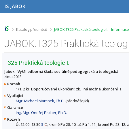
P
P
P
P
IS JABOK
ř
ř
ř
ř
e
e
e
e
s
s
s
s
k
k
k
k
o
o
o
o
>
>
Katalog předmětů
JABOK:T325 Praktická teologie I. - Informa
č
č
č
č
i
i
i
i
JABOK:T325 Praktická teologi
t
t
t
t
n
n
n
n
a
a
a
a
h
h
o
p
T325 Praktická teologie I.
o
l
b
a
r
a
s
t
Jabok - Vyšší odborná škola sociálně pedagogická a teologická
n
v
a
i
zima 2013
í
i
h
č
Rozsah
l
č
k
1/1. 2 kr. Doporučované ukončení: zk. Jiná možná ukončení: z.
i
k
u
Vyučující
š
u
Mgr. Michael Martinek, Th.D.
(přednášející)
t
u
Garance
Ing. Mgr. Ondřej Fischer, Ph.D.
Rozvrh
Út 12:00–13:30
3
, kromě Po 28. 10. až Pá 1. 11., kromě Po 23. 12. a