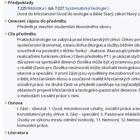
Předpoklady
T225
Biblistika I.
&&
T227
Systematická teologie I.
Úvod do křesťanství Úvod do teologie a Bible Starý zákon Nový 
Omezení zápisu do předmětu
Předmět je otevřen studentům libovolného oboru.
Cíle předmětu
Praktická teologie se zabývá praxí křesťanských církví. Církev po
společenství (koinonia), oslavu Boha (liturgia) a službu bližním 
soustředí na poslední z těchto funkcí - diakonii. (Navazující před
realizačními funkcemi církve.) Cílem předmětu PT I. je ukázat styč
důrazem na spirituální dimenzi člověka může být významnou pomocí
v realitě (často pro člověka neúnosné) může obohatit teologickou r
obecné a speciální. V první části jsou vysvětleny mezioborové s
o Bibli, křesťanském étosu a současné realitě křesťanských církví
sociální práce. Ve druhé části se předmět zaměřuje na nejčastější 
oblastech projevit křesťanská a teologicko-pastorační dimenze. P
o metodách sociální práce s nimi.
Osnova
I. část – obecná: 1. Úvod, mezioborové vztahy, sociální práce a teol
Konstitutivní prvky církve. II. část – speciální: 5. Pastorace mláde
Osoby ve výkonu trestu odnění svobody, 11. Nemocní, 12. Nemocní
komunitní práce.
Literatura