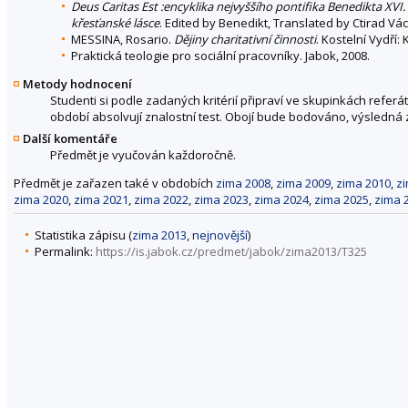
Deus Caritas Est :encyklika nejvyššího pontifika Benedikta 
křesťanské lásce
. Edited by Benedikt, Translated by Ctirad Václ
MESSINA, Rosario.
Dějiny charitativní činnosti
. Kostelní Vydří:
Praktická teologie pro sociální pracovníky. Jabok, 2008.
Metody hodnocení
Studenti si podle zadaných kritérií připraví ve skupinkách refe
období absolvují znalostní test. Obojí bude bodováno, výsledná
Další komentáře
Předmět je vyučován každoročně.
Předmět je zařazen také v obdobích
zima 2008
,
zima 2009
,
zima 2010
,
z
zima 2020
,
zima 2021
,
zima 2022
,
zima 2023
,
zima 2024
,
zima 2025
,
zima 
Statistika zápisu (
zima 2013
,
nejnovější
)
Permalink:
https://is.jabok.cz/predmet/jabok/zima2013/T325