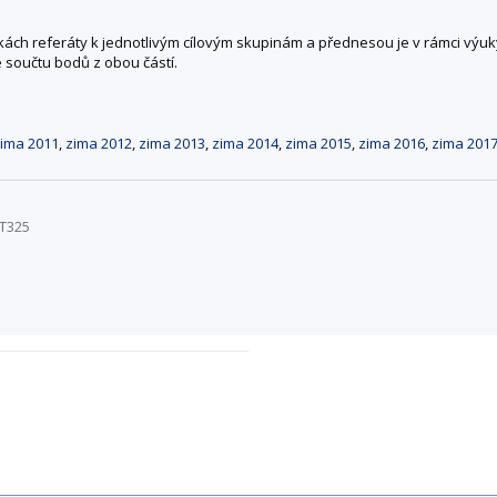
inkách referáty k jednotlivým cílovým skupinám a přednesou je v rámci výuk
součtu bodů z obou částí.
ima 2011
,
zima 2012
,
zima 2013
,
zima 2014
,
zima 2015
,
zima 2016
,
zima 201
/T325