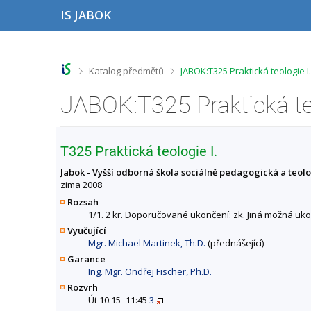
P
P
P
P
IS JABOK
ř
ř
ř
ř
e
e
e
e
s
s
s
s
k
k
k
k
o
o
o
o
>
>
Katalog předmětů
JABOK:T325 Praktická teologie I
č
č
č
č
i
i
i
i
JABOK:T325 Praktická te
t
t
t
t
n
n
n
n
a
a
a
a
h
h
o
p
T325 Praktická teologie I.
o
l
b
a
r
a
s
t
Jabok - Vyšší odborná škola sociálně pedagogická a teol
n
v
a
i
zima 2008
í
i
h
č
Rozsah
l
č
k
1/1. 2 kr. Doporučované ukončení: zk. Jiná možná uko
i
k
u
Vyučující
š
u
Mgr. Michael Martinek, Th.D.
(přednášející)
t
u
Garance
Ing. Mgr. Ondřej Fischer, Ph.D.
Rozvrh
Út 10:15–11:45
3