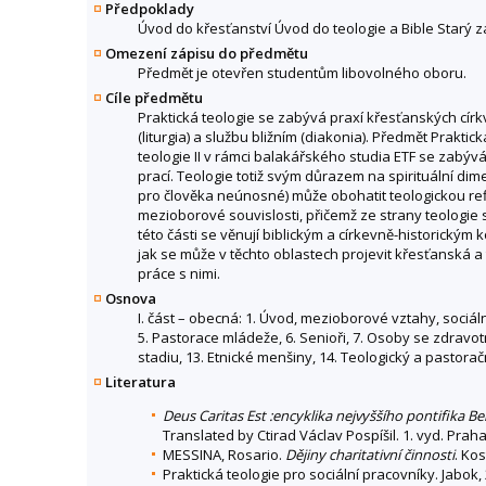
Předpoklady
Úvod do křesťanství Úvod do teologie a Bible Starý
Omezení zápisu do předmětu
Předmět je otevřen studentům libovolného oboru.
Cíle předmětu
Praktická teologie se zabývá praxí křesťanských církv
(liturgia) a službu bližním (diakonia). Předmět Prakti
teologie II v rámci balakářského studia ETF se zabývá 
prací. Teologie totiž svým důrazem na spirituální dim
pro člověka neúnosné) může obohatit teologickou refle
mezioborové souvislosti, přičemž ze strany teologie
této části se věnují biblickým a církevně-historickým 
jak se může v těchto oblastech projevit křesťanská a
práce s nimi.
Osnova
I. část – obecná: 1. Úvod, mezioborové vztahy, sociální 
5. Pastorace mládeže, 6. Senioři, 7. Osoby se zdravo
stadiu, 13. Etnické menšiny, 14. Teologický a pastora
Literatura
Deus Caritas Est :encyklika nejvyššího pontifika
Translated by Ctirad Václav Pospíšil. 1. vyd. Praha
MESSINA, Rosario.
Dějiny charitativní činnosti
. Ko
Praktická teologie pro sociální pracovníky. Jabok,