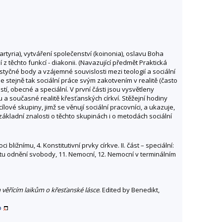
rtyria), vytváření společenství (koinonia), oslavu Boha
z těchto funkcí - diakonii. (Navazující předmět Praktická
 styčné body a vzájemné souvislosti mezi teologií a sociální
e stejně tak sociální práce svým zakotvením v realitě (často
tí, obecné a speciální. V první části jsou vysvětleny
a současné realitě křesťanských církví. Stěžejní hodiny
lové skupiny, jimž se věnují sociální pracovníci, a ukazuje,
základní znalosti o těchto skupinách i o metodách sociální
 bližnímu, 4. Konstitutivní prvky církve. II. část – speciální:
estu odnění svobody, 11. Nemocní, 12. Nemocní v terminálním
věřícím laikům o křesťanské lásce
. Edited by Benedikt,
o