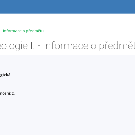
. - Informace o předmětu
ologie I. - Informace o předmě
ogická
nčení: z.