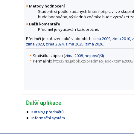
Metody hodnocení
Studenti si podle zadaných kritérií připraví ve skup
bude bodováno, výsledná známka bude vycházet ze 
Další komentáře
Předmět je vyučován každoročně.
Předmět je zařazen také v obdobích
zima 2009
,
zima 2010
,
z
zima 2023
,
zima 2024
,
zima 2025
,
zima 2026
.
Statistika zápisu (
zima 2008
,
nejnovější
)
Permalink:
https://is.jabok.cz/predmet/jabok/zima2008
Další aplikace
Katalog předmětů
Informační systém