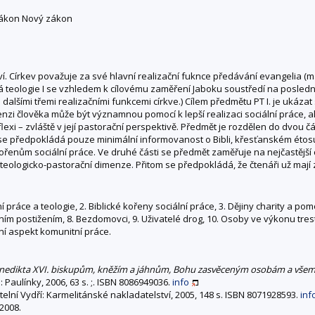
 zákon Nový zákon
í. Církev považuje za své hlavní realizační fuknce předávání evangelia (ma
cká teologie I se vzhledem k cílovému zaměření Jaboku soustředí na poslední 
dalšími třemi realizačními funkcemi církve.) Cílem předmětu PT I. je ukázat
enzi člověka může být významnou pomocí k lepší realizaci sociální práce, al
xi – zvláště v její pastorační perspektivě. Předmět je rozdělen do dvou čás
 se předpokládá pouze minimální informovanost o Bibli, křesťanském étosu 
kořenům sociální práce. Ve druhé části se předmět zaměřuje na nejčastější cí
 teologicko-pastorační dimenze. Přitom se předpokládá, že čtenáři už mají 
práce a teologie, 2. Biblické kořeny sociální práce, 3. Dějiny charity a pomoci
tním postižením, 8. Bezdomovci, 9. Uživatelé drog, 10. Osoby ve výkonu tr
ční aspekt komunitní práce.
 Benedikta XVI. biskupům, kněžím a jáhnům, Bohu zasvěceným osobám a všem 
: Paulínky, 2006, 63 s. ;. ISBN 8086949036.
info
stelní Vydří: Karmelitánské nakladatelství, 2005, 148 s. ISBN 8071928593.
inf
 2008.