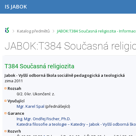
P
P
P
P
IS JABOK
ř
ř
ř
ř
e
e
e
e
s
s
s
s
k
k
k
k
o
o
o
o
>
>
Katalog předmětů
JABOK:T384 Současná religiozita - Informa
č
č
č
č
i
i
i
i
JABOK:T384 Současná religio
t
t
t
t
n
n
n
n
a
a
a
a
h
h
o
p
T384 Současná religiozita
o
l
b
a
r
a
s
t
Jabok - Vyšší odborná škola sociálně pedagogická a teologická
n
v
a
i
zima 2011
í
i
h
č
Rozsah
l
č
k
0/2. 0 kr. Ukončení: z.
i
k
u
Vyučující
š
u
Mgr. Karel Spal
(přednášející)
t
u
Garance
Ing. Mgr. Ondřej Fischer, Ph.D.
Katedra filosofie a teologie – Katedry – Jabok - Vyšší odborná šk
Rozvrh