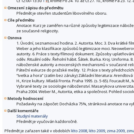
Čt 12:00–13:30
1
, kromě Po 24. 10. až Čt 27. 10., kromě Pá 23. 12. a
Omezení zápisu do předmětu
Předmět je otevřen studentům libovolného oboru.
Cíle předmětu
Anotace: Kurz je zaměřen na různé způsoby legitimizace nábož
ze současné religiozity.
Osnova
1. Úvodní, seznamovací hodina. 2. Autorita. Moc. 3. Dva krátké f
Weber a jeho klasifikace způsobů legitimizace moci. Neoweberov
autority. 6. Práce s texty/filmový dokument. Způsoby uplatňo
oděv. Rituální oděv. Řeholní hábit. Šátek. Burka. Kroj. Uniform
náboženské autority a mocenských mechanismů v současné religiozit
Páteční exkurze do pražské mešity. 12. Práce s texty předchozí
“Ivetka a hora” (zatím bez záruky) Základní literatura: Arendtová
H., Krize kultury. Mladá Fronta. Praha 1995. (s. 5-65). Foucault M
Vybrané texty ze sociologie náboženství. Masarykova univerzita.
Praha 2004. Weber M., Autorita, etika a společnost. Pohled sociolo
Metody hodnocení
Požadavky na zápočet: Docházka 75%, stránková anotace na vybran
Další komentáře
Studijní materiály
Předmět je vyučován každoročně.
Předmět je zařazen také v obdobích
léto 2008
,
léto 2009
,
zima 2009
,
zim