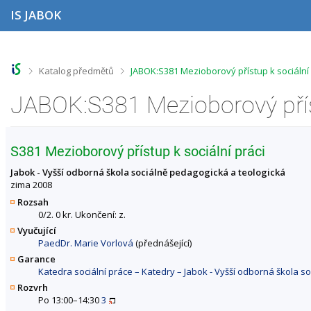
P
P
P
P
IS JABOK
ř
ř
ř
ř
e
e
e
e
s
s
s
s
k
k
k
k
o
o
o
o
>
>
Katalog předmětů
JABOK:S381 Mezioborový přístup k sociální
č
č
č
č
i
i
i
i
t
t
t
t
n
n
n
n
a
a
a
a
h
h
o
p
S381 Mezioborový přístup k sociální práci
o
l
b
a
r
a
s
t
Jabok - Vyšší odborná škola sociálně pedagogická a teologická
n
v
a
i
zima 2008
í
i
h
č
Rozsah
l
č
k
0/2. 0 kr. Ukončení: z.
i
k
u
Vyučující
š
u
PaedDr. Marie Vorlová
(přednášející)
t
u
Garance
Katedra sociální práce – Katedry – Jabok - Vyšší odborná škola s
Rozvrh
Po 13:00–14:30
3