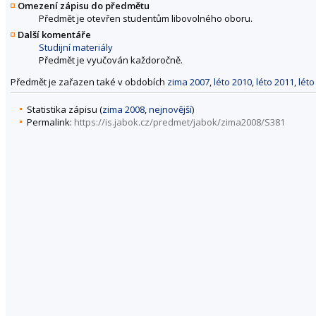
Omezení zápisu do předmětu
Předmět je otevřen studentům libovolného oboru.
Další komentáře
Studijní materiály
Předmět je vyučován každoročně.
Předmět je zařazen také v obdobích
zima 2007
,
léto 2010
,
léto 2011
,
léto
Statistika zápisu (
zima 2008
,
nejnovější
)
Permalink:
https://is.jabok.cz/predmet/jabok/zima2008/S381