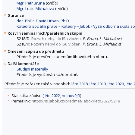
Mgr. Petr Bruna
(cvičící)
Mgr. Lucie Michalová
(cvičící)
Garance
doc. PhDr. David Urban, Ph.D.
Katedra sociální práce – Katedry – Jabok - Vyšší odborná škola s
Rozvrh seminárních/paralelních skupin
S218/D:
Rozvrh nebyl do ISu vložen.
P. Bruna, L. Michalová
S218/K:
Rozvrh nebyl do ISu vložen.
P. Bruna, L. Michalová
Omezení zápisu do předmětu
Předmět je otevřen studentům libovolného oboru.
Další komentáře
Studijní materiály
Předmět je vyučován každoročně.
Předmět je zařazen také v obdobích
léto 2018
,
léto 2019
,
léto 2020
,
léto 
Statistika zápisu (
léto 2022
,
nejnovější
)
Permalink:
https://is.jabok.cz/predmet/jabok/leto2022/S218