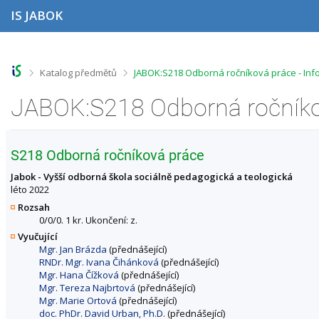
P
P
P
P
IS JABOK
ř
ř
ř
ř
e
e
e
e
s
s
s
s
k
k
k
k
o
o
o
o
>
>
Katalog předmětů
JABOK:S218 Odborná ročníková práce - In
č
č
č
č
i
i
i
i
JABOK:S218 Odborná ročníko
t
t
t
t
n
n
n
n
a
a
a
a
h
h
o
p
S218 Odborná ročníková práce
o
l
b
a
r
a
s
t
Jabok - Vyšší odborná škola sociálně pedagogická a teologická
n
v
a
i
léto 2022
í
i
h
č
Rozsah
l
č
k
0/0/0. 1 kr. Ukončení: z.
i
k
u
Vyučující
š
u
Mgr. Jan Brázda
(přednášející)
t
RNDr. Mgr. Ivana Čihánková
(přednášející)
u
Mgr. Hana Čížková
(přednášející)
Mgr. Tereza Najbrtová
(přednášející)
Mgr. Marie Ortová
(přednášející)
doc. PhDr. David Urban, Ph.D.
(přednášející)