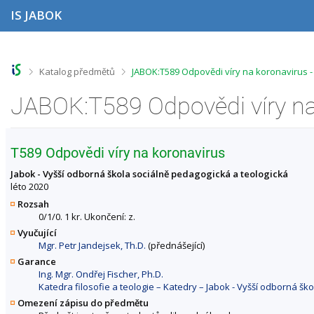
P
P
P
P
IS JABOK
ř
ř
ř
ř
e
e
e
e
s
s
s
s
k
k
k
k
o
o
o
o
>
>
Katalog předmětů
JABOK:T589 Odpovědi víry na koronavirus 
č
č
č
č
i
i
i
i
t
t
t
t
n
n
n
n
a
a
a
a
h
h
o
p
T589 Odpovědi víry na koronavirus
o
l
b
a
r
a
s
t
Jabok - Vyšší odborná škola sociálně pedagogická a teologická
n
v
a
i
léto 2020
í
i
h
č
Rozsah
l
č
k
0/1/0. 1 kr. Ukončení: z.
i
k
u
Vyučující
š
u
Mgr. Petr Jandejsek, Th.D.
(přednášející)
t
u
Garance
Ing. Mgr. Ondřej Fischer, Ph.D.
Katedra filosofie a teologie – Katedry – Jabok - Vyšší odborná šk
Omezení zápisu do předmětu