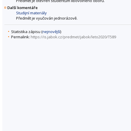
Předmět je otevřen studentům libovolného oboru.
Další komentáře
Studijní materiály
Předmět je vyučován jednorázově.
Statistika zápisu (
nejnovější
)
Permalink:
https://is.jabok.cz/predmet/jabok/leto2020/T589