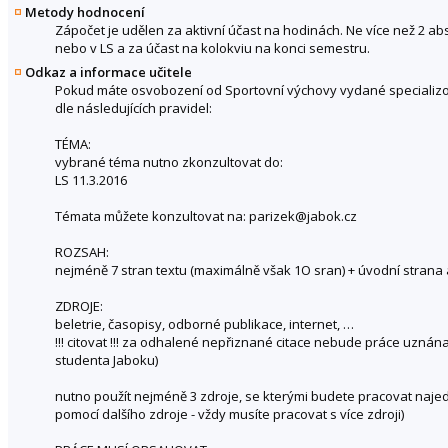
Metody hodnocení
Zápočet je udělen za aktivní účast na hodinách. Ne více než 2 a
nebo v LS a za účast na kolokviu na konci semestru.
Odkaz a informace učitele
Pokud máte osvobození od Sportovní výchovy vydané specializ
dle následujících pravidel:
TÉMA:
vybrané téma nutno zkonzultovat do:
LS 11.3.2016
Témata můžete konzultovat na: parizek@jabok.cz
ROZSAH:
nejméně 7 stran textu (maximálně však 1O sran) + úvodní strana a
ZDROJE:
beletrie, časopisy, odborné publikace, internet, …
!!! citovat !!! za odhalené nepřiznané citace nebude práce uznána
studenta Jaboku)
nutno použít nejméně 3 zdroje, se kterými budete pracovat najed
pomocí dalšího zdroje - vždy musíte pracovat s více zdroji)