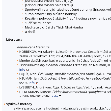
Jednoduchá cvičení na bázi jógy
Jednoduchá cvičení na bázi tai-ji
Sportovní hry a jejich zjednodušené varianty (frisbee, volejb
"Problémové" hry a různé honičky
Kreativní pohybové aktivity (např. hodina s novinami, s 
"Běží se mi lehce"
Meditace v chůzi dle Thich Nhat Hanha
a další
Literatura
doporučená literatura
NORBEKOV, Mirzakarim. Lekce Dr. Norbekova Cesta k mládí a zdr
zraku ve 12 lekcích. Lott, 2004, ISBN 80-86854-00-0, brož., 197 s
Mnoho dalších publikací o sportovních hrách, především od n
Dobrodružné hry a cvičení v přírodě
. Edited by Jan Neuman, Ill
info
FOJTÍK, Ivan.
Čchi-kung : masáže a cvičení pro zdraví
. vyd. 1. Pr
NEUMAN, Jan.
Dobrodružné hry v tělocvičně : Hry v tělocvičně (
555-5.
info
LYSEBETH, André van.
Jóga. 1, Učím se jógu
. Vyd. 4., v nakl. Ar
FELDENKRAIS, Moshé.
Feldenkraisova metoda : pohybem k seb
s. ISBN 80-7205-058-3.
info
Výukové metody
aktivní participace na hodinách - různé, především praktické / 