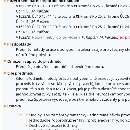
Rozvrh seminárních/paralelních skupin
V1622/A: Út 8:30–10:00
tělocvična
, kromě Po 25. 2., kromě Út 26. 2
Út 14. 5.,
M. Pařízek
V1622/B: Út 10:15–11:45
tělocvična
, kromě Po 25. 2., kromě Út 26.
Út 14. 5.,
M. Pařízek
V1622/C: Út 12:00–13:30
tělocvična
, kromě Po 25. 2., kromě Út 26.
Út 14. 5.,
M. Pařízek
V1622/D:
Rozvrh nebyl do ISu vložen.
P. Kaplan, M. Pařízek
,
jen p
Předpoklady
Předmět metody práce s pohybem a tělesností je pro všechny stu
náročného pohybu.
Omezení zápisu do předmětu
Předmět je otevřen studentům libovolného oboru.
Cíle předmětu
Cílem předmětu metody práce s pohybem a tělesností je vybavit 
pracovištích v rámci sociální práce (i praxích), kde se pracuje s
jednotu těla a ducha a tak i ukázat, jak je péče o vlastní tělesno
jednoduchými cviky z jógy, tai-ji, ale i klasické "evropské" pohy
předmětu Sportovní výchova je pozitivně naladit studenty pro pohyb
Osnova
Hodiny jsou zaměřeny tematicky (jedno téma někdy prochá
Jednoduché "dobrodružné" hry, "problémové" hry, honič
Dechové relaxační techniky