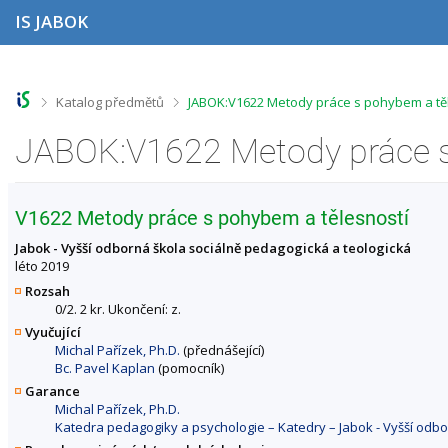
P
P
P
P
IS JABOK
ř
ř
ř
ř
e
e
e
e
s
s
s
s
k
k
k
k
o
o
o
o
>
>
Katalog předmětů
JABOK:V1622 Metody práce s pohybem a těl
č
č
č
č
i
i
i
i
t
t
t
t
n
n
n
n
a
a
a
a
h
h
o
p
V1622 Metody práce s pohybem a tělesností
o
l
b
a
r
a
s
t
Jabok - Vyšší odborná škola sociálně pedagogická a teologická
n
v
a
i
léto 2019
í
i
h
č
Rozsah
l
č
k
0/2. 2 kr. Ukončení: z.
i
k
u
Vyučující
š
u
Michal Pařízek, Ph.D.
(přednášející)
t
Bc. Pavel Kaplan
(pomocník)
u
Garance
Michal Pařízek, Ph.D.
Katedra pedagogiky a psychologie – Katedry – Jabok - Vyšší odbo