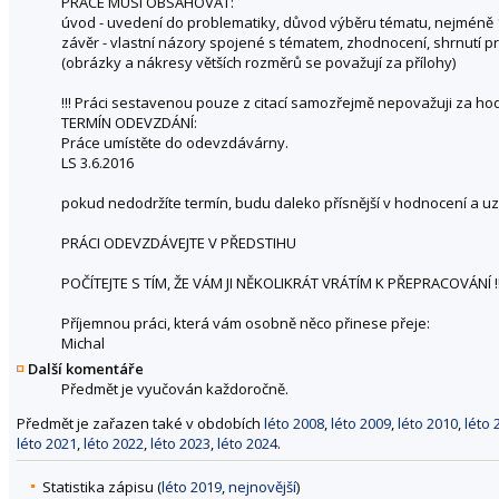
PRÁCE MUSÍ OBSAHOVAT:
úvod - uvedení do problematiky, důvod výběru tématu, nejméně 1,
závěr - vlastní názory spojené s tématem, zhodnocení, shrnutí p
(obrázky a nákresy větších rozměrů se považují za přílohy)
!!! Práci sestavenou pouze z citací samozřejmě nepovažuji za hod
TERMÍN ODEVZDÁNÍ:
Práce umístěte do odevzdávárny.
LS 3.6.2016
pokud nedodržíte termín, budu daleko přísnější v hodnocení a u
PRÁCI ODEVZDÁVEJTE V PŘEDSTIHU
POČÍTEJTE S TÍM, ŽE VÁM JI NĚKOLIKRÁT VRÁTÍM K PŘEPRACOVÁNÍ !!
Příjemnou práci, která vám osobně něco přinese přeje:
Michal
Další komentáře
Předmět je vyučován každoročně.
Předmět je zařazen také v obdobích
léto 2008
,
léto 2009
,
léto 2010
,
léto 
léto 2021
,
léto 2022
,
léto 2023
,
léto 2024
.
Statistika zápisu (
léto 2019
,
nejnovější
)