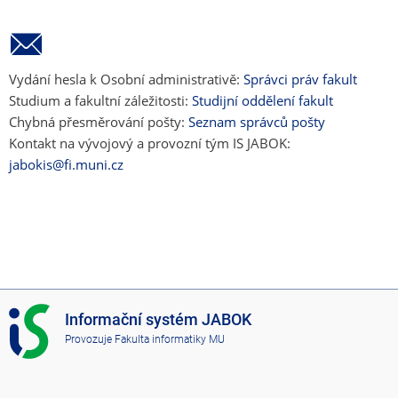
Vydání hesla k Osobní administrativě:
Správci práv fakult
Studium a fakultní záležitosti:
Studijní oddělení fakult
Chybná přesměrování pošty:
Seznam správců pošty
Kontakt na vývojový a provozní tým IS JABOK:
jabokis@fi.muni.cz
I
Informační systém JABOK
S
Provozuje
Fakulta informatiky MU
J
A
B