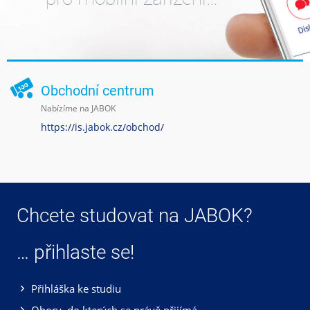
Obchodní centrum
Nabízíme na JABOK
https://is.jabok.cz/obchod/
Chcete studovat na JABOK?
… přihlaste se!
Přihláška ke studiu
Obory, do kterých se právě přijímá