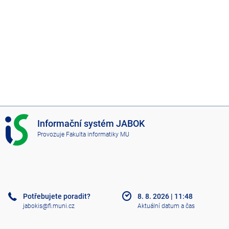
I
Informační systém JABOK
S
Provozuje
Fakulta informatiky MU
J
A
B
O
K
Potřebujete poradit?
8. 8. 2026
|
11:48
jabokis@fi.muni.cz
Aktuální datum a čas