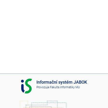
I
Informační systém JABOK
S
Provozuje
Fakulta informatiky MU
J
A
B
O