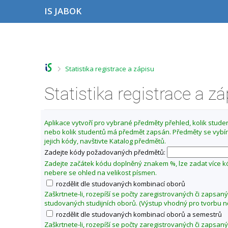
P
P
P
P
IS JABOK
ř
ř
ř
ř
e
e
e
e
s
s
s
s
Z
k
k
k
k
m
o
o
o
o
ě
č
č
č
č
>
Statistika registrace a zápisu
i
i
i
i
n
t
t
t
t
i
n
n
n
n
Statistika registrace a z
t
a
a
a
a
o
h
h
o
p
o
l
b
a
b
Aplikace vytvoří pro vybrané předměty přehled, kolik student
r
a
s
t
d
nebo kolik studentů má předmět zapsán. Předměty se vybír
n
v
a
i
o
jejich kódy, navštivte Katalog předmětů.
í
i
h
č
b
l
č
k
Zadejte kódy požadovaných předmětů:
í
i
k
u
Zadejte začátek kódu doplněný znakem %, lze zadat více 
š
u
l
nebere se ohled na velikost písmen.
t
é
rozdělit dle studovaných kombinací oborů
u
t
Zaškrtnete-li, rozepíší se počty zaregistrovaných či zapsan
studovaných studijních oborů. (Výstup vhodný pro tvorbu n
o
rozdělit dle studovaných kombinací oborů a semestrů
2
Zaškrtnete-li, rozepíší se počty zaregistrovaných či zapsan
0