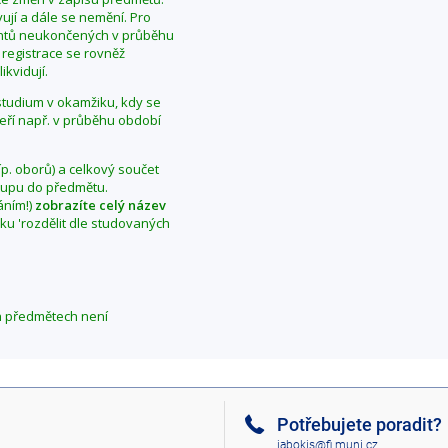
ují a dále se nemění. Pro
dentů neukončených v průběhu
 registrace se rovněž
ikvidují.
í studium v okamžiku, kdy se
teří např. v průběhu období
íp. oborů) a celkový součet
vstupu do předmětu.
áním!)
zobrazíte celý název
aku 'rozdělit dle studovaných
h předmětech není
Potřebujete poradit?
jabokis@fi.muni.cz