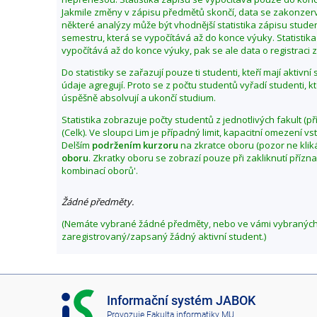
Jakmile změny v zápisu předmětů skončí, data se zakonzerv
některé analýzy může být vhodnější statistika zápisu stu
semestru, která se vypočítává až do konce výuky. Statistika
vypočítává až do konce výuky, pak se ale data o registraci zl
Do statistiky se zařazují pouze ti studenti, kteří mají aktivn
údaje agregují. Proto se z počtu studentů vyřadí studenti, k
úspěšně absolvují a ukončí studium.
Statistika zobrazuje počty studentů z jednotlivých fakult (př
(Celk). Ve sloupci Lim je případný limit, kapacitní omezení 
Delším
podržením kurzoru
na zkratce oboru (pozor ne klik
oboru
. Zkratky oboru se zobrazí pouze při zakliknutí přízn
kombinací oborů'.
Žádné předměty.
(Nemáte vybrané žádné předměty, nebo ve vámi vybranýc
zaregistrovaný/zapsaný žádný aktivní student.)
I
Informační systém JABOK
S
Provozuje
Fakulta informatiky MU