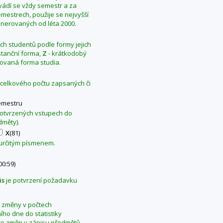
Uvádí se vždy semestr a za
mestrech, použije se nejvyšší
generovaných od léta 2000.
ých studentů podle formy jejich
stanční forma,
Z
- krátkodobý
ovaná forma studia.
z celkového počtu zapsaných či
emestru
 potvrzených vstupech do
dměty).
X
(81)
 určitým písmenem.
00:59)
is
je potvrzení požadavku
se změny v počtech
ho dne do statistiky
ce změn v zápisu předmětů.