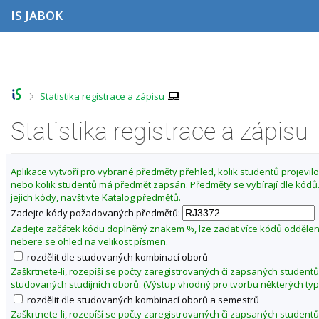
P
P
P
P
IS JABOK
ř
ř
ř
ř
e
e
e
e
s
s
s
s
Z
k
k
k
k
m
o
o
o
o
ě
č
č
č
č
>
Statistika registrace a zápisu
i
i
i
i
n
t
t
t
t
i
n
n
n
n
Statistika registrace a zápisu
t
a
a
a
a
o
h
h
o
p
o
l
b
a
b
Aplikace vytvoří pro vybrané předměty přehled, kolik studentů projevilo 
r
a
s
t
d
nebo kolik studentů má předmět zapsán. Předměty se vybírají dle kód
n
v
a
i
o
jejich kódy, navštivte Katalog předmětů.
í
i
h
č
b
l
č
k
Zadejte kódy požadovaných předmětů:
í
i
k
u
Zadejte začátek kódu doplněný znakem %, lze zadat více kódů odděle
š
u
l
nebere se ohled na velikost písmen.
t
é
rozdělit dle studovaných kombinací oborů
u
t
Zaškrtnete-li, rozepíší se počty zaregistrovaných či zapsaných studentů
studovaných studijních oborů. (Výstup vhodný pro tvorbu některých typ
o
rozdělit dle studovaných kombinací oborů a semestrů
2
Zaškrtnete-li, rozepíší se počty zaregistrovaných či zapsaných studentů
0