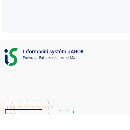
I
Informační systém JABOK
S
Provozuje
Fakulta informatiky MU
J
A
B
O
K