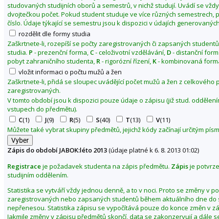
studovaných studijních oborů a semestrů, v nichž studují. Uvádí se vžd
1
dvojtečkou počet. Pokud student studuje ve více různých semestrech, p
3
číslo. Údaje týkající se semestru jsou k dispozici v údajích generovaných
rozdělit dle formy studia
Zaškrtnete-li, rozepíší se počty zaregistrovaných či zapsaných studentů
studia.
P
- prezenční forma,
C
- celoživotní vzdělávání,
D
- distanční for
pobyt zahraničního studenta,
R
- rigorózní řízení,
K
- kombinovaná forma
vložit informaci o počtu mužů a žen
Zaškrtnete-li, přidá se sloupec uvádějící počet mužů a žen z celkového
zaregistrovaných.
V tomto období jsou k dispozici pouze údaje o zápisu (již stud. odděle
vstupech do předmětu).
C
(1)
J
(9)
R
(5)
S
(40)
T
(13)
V
(11)
Můžete také vybrat skupiny předmětů, jejichž kódy začínají určitým pí
Zápis do období JABOK:léto 2013
(údaje platné k 6. 8. 2013 01:02)
Registrace
je požadavek studenta na zápis předmětu.
Zápis
je potvrz
studijním oddělením.
Statistika se vytváří vždy jednou denně, a to v noci. Proto se změny v p
zaregistrovaných nebo zapsaných studentů během aktuálního dne do s
nepřenesou. Statistika zápisu se vypočítává pouze do konce změn v z
Jakmile změny v zápisu předmětů skončí, data se zakonzervují a dále s