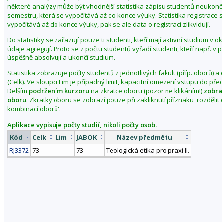
některé analýzy může být vhodnější statistika zápisu studentů neuko
semestru, která se vypočítává až do konce výuky. Statistika registrace 
vypočítává až do konce výuky, pak se ale data o registraci zlikvidují.
Do statistiky se zařazují pouze ti studenti, kteří mají aktivní studium v 
údaje agregují. Proto se z počtu studentů vyřadí studenti, kteří např. v
úspěšně absolvují a ukončí studium.
Statistika zobrazuje počty studentů z jednotlivých fakult (příp. oborů) a
(Celk). Ve sloupci Lim je případný limit, kapacitní omezení vstupu do př
Delším
podržením kurzoru
na zkratce oboru (pozor ne klikáním!)
zobra
oboru
. Zkratky oboru se zobrazí pouze při zakliknutí příznaku 'rozděli
kombinací oborů'.
Aplikace vypisuje počty studií, nikoli počty osob.
Kód
Celk
Lim
JABOK
Název předmětu
RJ3372
73
73
Teologická etika pro praxi II.