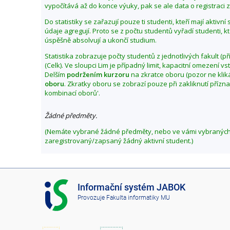
vypočítává až do konce výuky, pak se ale data o registraci zl
Do statistiky se zařazují pouze ti studenti, kteří mají aktivn
údaje agregují. Proto se z počtu studentů vyřadí studenti, k
úspěšně absolvují a ukončí studium.
Statistika zobrazuje počty studentů z jednotlivých fakult (př
(Celk). Ve sloupci Lim je případný limit, kapacitní omezení 
Delším
podržením kurzoru
na zkratce oboru (pozor ne klik
oboru
. Zkratky oboru se zobrazí pouze při zakliknutí přízn
kombinací oborů'.
Žádné předměty.
(Nemáte vybrané žádné předměty, nebo ve vámi vybranýc
zaregistrovaný/zapsaný žádný aktivní student.)
I
Informační systém JABOK
S
Provozuje
Fakulta informatiky MU
J
A
B