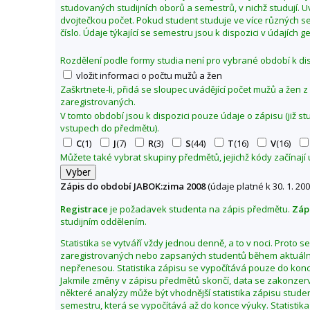
studovaných studijních oborů a semestrů, v nichž studují. 
0
dvojtečkou počet. Pokud student studuje ve více různých se
8
číslo. Údaje týkající se semestru jsou k dispozici v údajích 
Rozdělení podle formy studia není pro vybrané období k dis
vložit informaci o počtu mužů a žen
Zaškrtnete-li, přidá se sloupec uvádějící počet mužů a žen 
zaregistrovaných.
V tomto období jsou k dispozici pouze údaje o zápisu (již s
vstupech do předmětu).
C
(1)
J
(7)
R
(3)
S
(44)
T
(16)
V
(16)
Můžete také vybrat skupiny předmětů, jejichž kódy začínají
Zápis do období JABOK:zima 2008
(údaje platné k 30. 1. 200
Registrace
je požadavek studenta na zápis předmětu.
Záp
studijním oddělením.
Statistika se vytváří vždy jednou denně, a to v noci. Proto 
zaregistrovaných nebo zapsaných studentů během aktuální
nepřenesou. Statistika zápisu se vypočítává pouze do kon
Jakmile změny v zápisu předmětů skončí, data se zakonzerv
některé analýzy může být vhodnější statistika zápisu stu
semestru, která se vypočítává až do konce výuky. Statistika