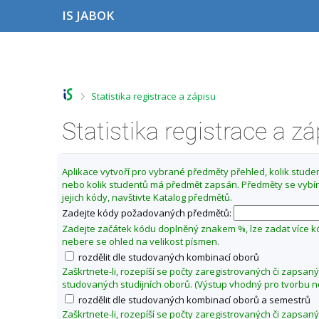
P
P
P
P
IS JABOK
ř
ř
ř
ř
e
e
e
e
s
s
s
s
Z
k
k
k
k
m
o
o
o
o
ě
č
č
č
č
>
Statistika registrace a zápisu
i
i
i
i
n
t
t
t
t
i
n
n
n
n
Statistika registrace a z
t
a
a
a
a
o
h
h
o
p
o
l
b
a
b
Aplikace vytvoří pro vybrané předměty přehled, kolik student
r
a
s
t
d
nebo kolik studentů má předmět zapsán. Předměty se vybír
n
v
a
i
o
jejich kódy, navštivte Katalog předmětů.
í
i
h
č
b
l
č
k
Zadejte kódy požadovaných předmětů:
í
i
k
u
Zadejte začátek kódu doplněný znakem %, lze zadat více 
š
u
z
nebere se ohled na velikost písmen.
t
i
rozdělit dle studovaných kombinací oborů
u
m
Zaškrtnete-li, rozepíší se počty zaregistrovaných či zapsan
studovaných studijních oborů. (Výstup vhodný pro tvorbu n
a
rozdělit dle studovaných kombinací oborů a semestrů
2
Zaškrtnete-li, rozepíší se počty zaregistrovaných či zapsan
0