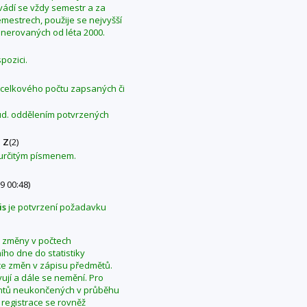
Uvádí se vždy semestr a za
mestrech, použije se nejvyšší
generovaných od léta 2000.
pozici.
z celkového počtu zapsaných či
tud. oddělením potvrzených
Z
(2)
 určitým písmenem.
9 00:48)
is
je potvrzení požadavku
se změny v počtech
ho dne do statistiky
ce změn v zápisu předmětů.
ují a dále se nemění. Pro
dentů neukončených v průběhu
 registrace se rovněž