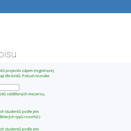
ápisu
ů projevilo zájem (registrace),
ají dle kódů. Pokud neznáte
kódů oddělených mezerou,
ých studentů podle jimi
ěkterých typů rozvrhů.)
ých studentů podle jimi