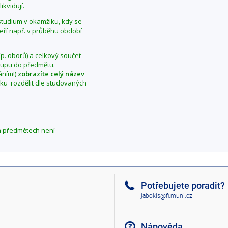
ikvidují.
í studium v okamžiku, kdy se
teří např. v průběhu období
íp. oborů) a celkový součet
vstupu do předmětu.
áním!)
zobrazíte celý název
aku 'rozdělit dle studovaných
h předmětech není
Potřebujete poradit?
jabokis@fi.muni.cz
Nápověda