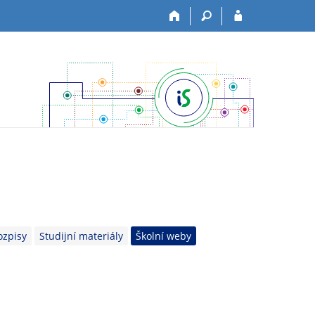
ozpisy
Studijní materiály
Školní weby