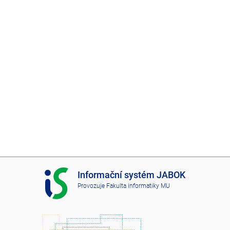
I
Informační systém JABOK
S
Provozuje
Fakulta informatiky MU
J
A
B
O