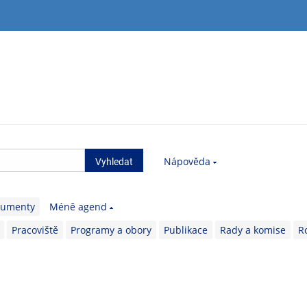
Nápověda
kumenty
Méně agend
Pracoviště
Programy a obory
Publikace
Rady a komise
R