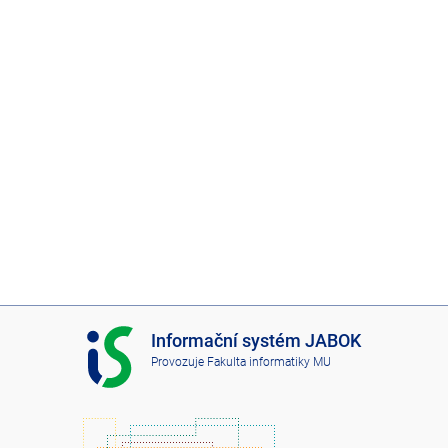
I
Informační systém JABOK
S
Provozuje
Fakulta informatiky MU
J
A
B
O