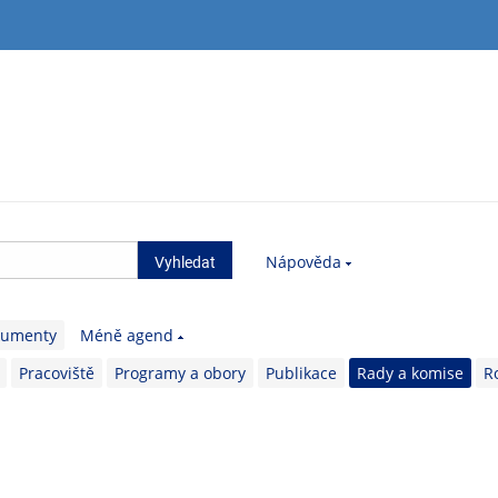
Nápověda
kumenty
Méně agend
Pracoviště
Programy a obory
Publikace
Rady a komise
R