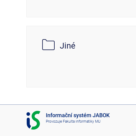
Jiné
I
Informační systém JABOK
S
Provozuje
Fakulta informatiky MU
J
A