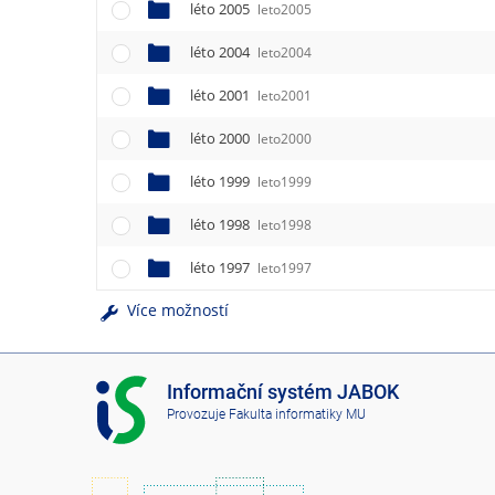
léto 2005
leto2005
léto 2004
leto2004
léto 2001
leto2001
léto 2000
leto2000
léto 1999
leto1999
léto 1998
leto1998
léto 1997
leto1997
Více možností
I
Informační systém JABOK
S
Provozuje
Fakulta informatiky MU
J
A
B