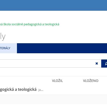
ná škola sociálně pedagogická a teologická
ly
TERIÁLY
VLOŽIL
VLOŽENO
agogická a teologická
jabok