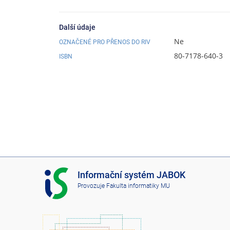
Další údaje
Ne
OZNAČENÉ PRO PŘENOS DO RIV
80-7178-640-3
ISBN
I
Informační systém JABOK
S
Provozuje
Fakulta informatiky MU
J
A
B
O