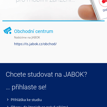
Obchodní centrum
Nabízíme na JABOK
https://is.jabok.cz/obchod/
Chcete studovat na JABOK?
… přihlaste se!
Přihláška ke studiu
Obory, do kterých se právě přijímá