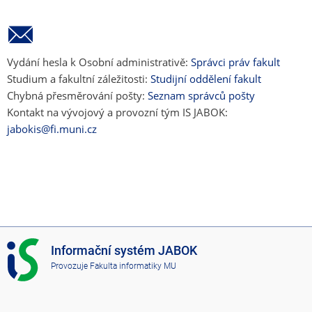
Vydání hesla k Osobní administrativě:
Správci práv fakult
Studium a fakultní záležitosti:
Studijní oddělení fakult
Chybná přesměrování pošty:
Seznam správců pošty
Kontakt na vývojový a provozní tým IS JABOK:
jabokis@fi.muni.cz
I
Informační systém JABOK
S
Provozuje
Fakulta informatiky MU
J
A
B