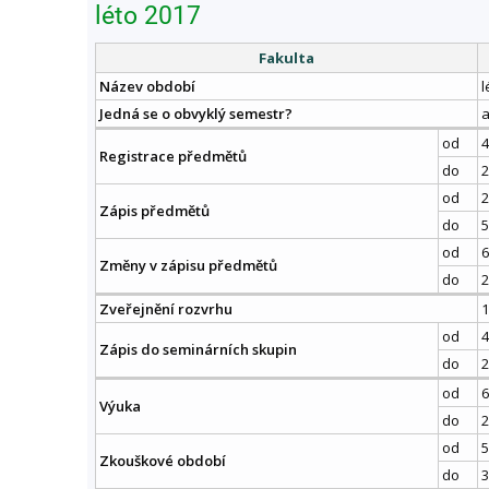
léto 2017
Fakulta
Název období
l
Jedná se o obvyklý semestr?
od
4
Registrace předmětů
do
2
od
2
Zápis předmětů
do
5
od
6
Změny v zápisu předmětů
do
2
Zveřejnění rozvrhu
1
od
4
Zápis do seminárních skupin
do
2
od
6
Výuka
do
2
od
5
Zkouškové období
do
3