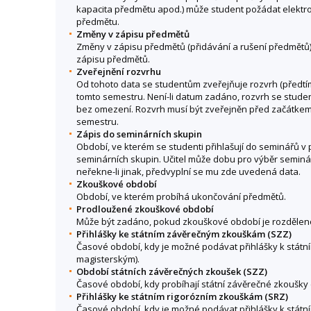
kapacita předmětu apod.) může student požádat elektro
předmětu.
Změny v zápisu předmětů
Změny v zápisu předmětů (přidávání a rušení předmětů
zápisu předmětů.
Zveřejnění rozvrhu
Od tohoto data se studentům zveřejňuje rozvrh (předtím
tomto semestru. Není-li datum zadáno, rozvrh se stude
bez omezení. Rozvrh musí být zveřejněn před začátke
semestru.
Zápis do seminárních skupin
Období, ve kterém se studenti přihlašují do seminářů v 
seminárních skupin. Učitel může dobu pro výběr seminá
neřekne-li jinak, předvyplní se mu zde uvedená data.
Zkouškové období
Období, ve kterém probíhá ukončování předmětů.
Prodloužené zkouškové období
Může být zadáno, pokud zkouškové období je rozděleno
Přihlášky ke státním závěrečným zkouškám (SZZ)
Časové období, kdy je možné podávat přihlášky k stá
magisterským).
Období státních závěrečných zkoušek (SZZ)
Časové období, kdy probíhají státní závěrečné zkoušky 
Přihlášky ke státním rigorózním zkouškám (SRZ)
Časové období, kdy je možné podávat přihlášky k státn