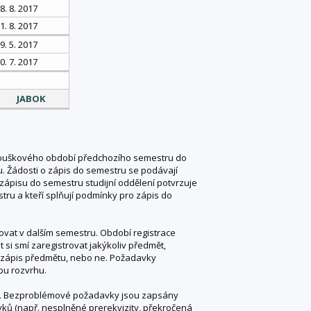
8. 8. 2017
1. 8. 2017
9. 5. 2017
0. 7. 2017
JABOK
zkouškového období předchozího semestru do
. Žádosti o zápis do semestru se podávají
zápisu do semestru studijní oddělení potvrzuje
stru a kteří splňují podmínky pro zápis do
dovat v dalším semestru. Období registrace
 si smí zaregistrovat jakýkoliv předmět,
o zápis předmětu, nebo ne. Požadavky
bu rozvrhu.
ků. Bezproblémové požadavky jsou zapsány
ů (např. nesplněné prerekvizity, překročená