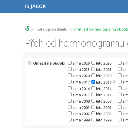
P
P
P
P
IS JABOK
ř
ř
ř
ř
e
e
e
e
s
s
s
s
k
k
k
k
o
o
o
o
>
>
Katalog předmětů
Přehled harmonogramu období
č
č
č
č
i
i
i
i
Přehled harmonogramu o
t
t
t
t
n
n
n
n
a
a
a
a
h
h
o
p
Omezit na období:
zima 2026
léto 2026
zi
o
l
b
a
r
a
s
t
zima 2023
léto 2023
zi
n
v
a
i
zima 2020
léto 2020
zi
í
i
h
č
zima 2017
zi
léto 2017
l
č
k
zima 2014
léto 2014
zi
i
k
u
zima 2011
léto 2011
zi
š
u
t
zima 2008
léto 2008
zi
u
zima 2005
léto 2005
zi
zima 2002
léto 2002
zi
zima 1999
léto 1999
zi