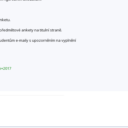
nketu.
ředmětové ankety na titulní straně.
tudentům e-maily s upozorněním na vyplnění
to+2017