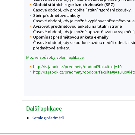
Období státních rigorózních zkoušek (SRZ)
Časové období, kdy probíhají státní rigorózní zkoušky.
Sběr předmětové ankety
Časové období, kdy je možné vyplňovat předmětovou a
Avizovat předmětovou anketu na titulní straně
Časové období, kdy je možné upozorňovat na vyplnění p
Upomínat předmětovou anketu e-maily
Časové období, kdy se budou každou neděli odesílat s
předmětové ankety.
Možné způsoby volání aplikace:
http://is.jabok.cz/predmety/obdobi?fakulta=JA10
http://is.jabok.cz/predmety/obdobi?fakulta=JA10;uo=lé
Další aplikace
Katalog předmětů