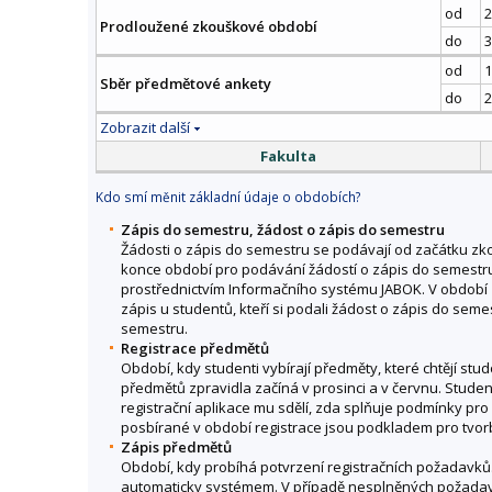
od
2
Prodloužené zkouškové období
do
3
od
1
Sběr předmětové ankety
do
2
Zobrazit další
Fakulta
Kdo smí měnit základní údaje o obdobích?
Zápis do semestru, žádost o zápis do semestru
Žádosti o zápis do semestru se podávají od začátku 
konce období pro podávání žádostí o zápis do semestru
prostřednictvím Informačního systému JABOK. V období 
zápis u studentů, kteří si podali žádost o zápis do seme
semestru.
Registrace předmětů
Období, kdy studenti vybírají předměty, které chtějí stu
předmětů zpravidla začíná v prosinci a v červnu. Student
registrační aplikace mu sdělí, zda splňuje podmínky pr
posbírané v období registrace jsou podkladem pro tvor
Zápis předmětů
Období, kdy probíhá potvrzení registračních požadav
automaticky systémem. V případě nesplněných požadavk