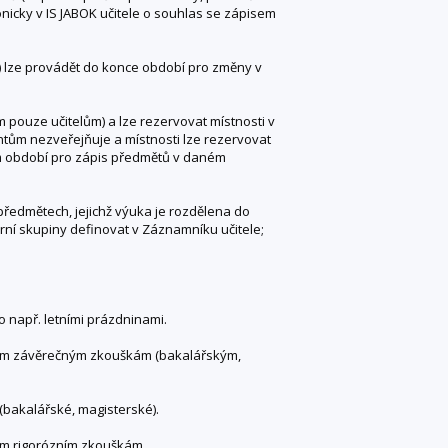
nicky v IS JABOK učitele o souhlas se zápisem
) lze provádět do konce období pro změny v
 pouze učitelům) a lze rezervovat místnosti v
ntům nezveřejňuje a místnosti lze rezervovat
m období pro zápis předmětů v daném
předmětech, jejichž výuka je rozdělena do
rní skupiny definovat v Záznamníku učitele;
 např. letními prázdninami.
tním závěrečným zkouškám (bakalářským,
(bakalářské, magisterské).
ím rigorózním zkouškám.