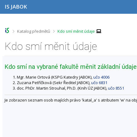
P
P
P
P
IS JABOK
ř
ř
ř
ř
e
e
e
e
s
s
s
s
k
k
k
k
o
o
o
o
>
>
Katalog předmětů
Kdo smí měnit údaje
č
č
č
č
i
i
i
i
Kdo smí měnit údaje
t
t
t
t
n
n
n
n
a
a
a
a
h
h
o
p
Kdo smí na vybrané fakultě měnit základní údaje
o
l
b
a
r
a
s
t
Mgr. Marie Ortová (KSPG Katedry JABOK),
učo 4006
n
v
a
i
Zuzana Petříčková (Sekr Ředitel JABOK),
učo 6831
í
i
h
č
doc. PhDr. Martin Strouhal, Ph.D. (Knih ÚZ JABOK),
učo 8551
l
č
k
i
k
u
Je zobrazen seznam osob majících právo 'katal_a' s atributem 'w' na obj
š
u
t
u