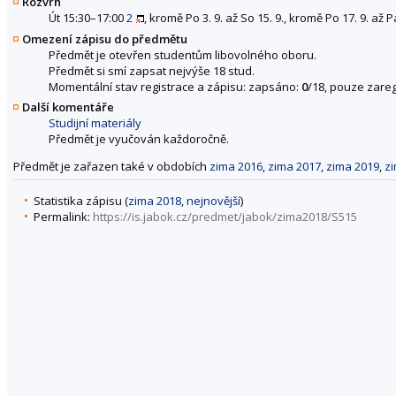
Rozvrh
Út 15:30–17:00
2
, kromě Po 3. 9. až So 15. 9., kromě Po 17. 9. až P
Omezení zápisu do předmětu
Předmět je otevřen studentům libovolného oboru.
Předmět si smí zapsat nejvýše 18 stud.
Momentální stav registrace a zápisu: zapsáno:
0
/18, pouze zareg
Další komentáře
Studijní materiály
Předmět je vyučován každoročně.
Předmět je zařazen také v obdobích
zima 2016
,
zima 2017
,
zima 2019
,
z
Statistika zápisu (
zima 2018
,
nejnovější
)
Permalink:
https://is.jabok.cz/predmet/jabok/zima2018/S515