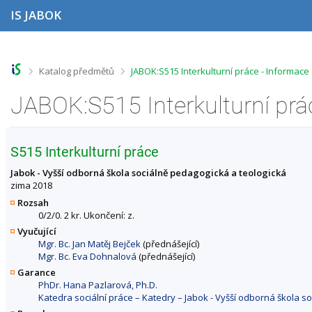
P
P
P
P
IS JABOK
ř
ř
ř
ř
e
e
e
e
s
s
s
s
k
k
k
k
o
o
o
o
>
>
Katalog předmětů
JABOK:S515 Interkulturní práce - Informac
č
č
č
č
i
i
i
i
JABOK:S515 Interkulturní prá
t
t
t
t
n
n
n
n
a
a
a
a
h
h
o
p
S515 Interkulturní práce
o
l
b
a
r
a
s
t
Jabok - Vyšší odborná škola sociálně pedagogická a teologická
n
v
a
i
zima 2018
í
i
h
č
Rozsah
l
č
k
0/2/0. 2 kr. Ukončení: z.
i
k
u
Vyučující
š
u
Mgr. Bc. Jan Matěj Bejček
(přednášející)
t
Mgr. Bc. Eva Dohnalová
(přednášející)
u
Garance
PhDr. Hana Pazlarová, Ph.D.
Katedra sociální práce – Katedry – Jabok - Vyšší odborná škola s