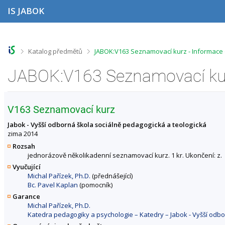
P
P
P
P
IS JABOK
ř
ř
ř
ř
e
e
e
e
s
s
s
s
k
k
k
k
o
o
o
o
>
>
Katalog předmětů
JABOK:V163 Seznamovací kurz - Informace
č
č
č
č
i
i
i
i
JABOK:V163 Seznamovací kur
t
t
t
t
n
n
n
n
a
a
a
a
h
h
o
p
V163 Seznamovací kurz
o
l
b
a
r
a
s
t
Jabok - Vyšší odborná škola sociálně pedagogická a teologická
n
v
a
i
zima 2014
í
i
h
č
Rozsah
l
č
k
jednorázově několikadenní seznamovací kurz. 1 kr. Ukončení: z.
i
k
u
Vyučující
š
u
Michal Pařízek, Ph.D.
(přednášející)
t
Bc. Pavel Kaplan
(pomocník)
u
Garance
Michal Pařízek, Ph.D.
Katedra pedagogiky a psychologie – Katedry – Jabok - Vyšší odbo