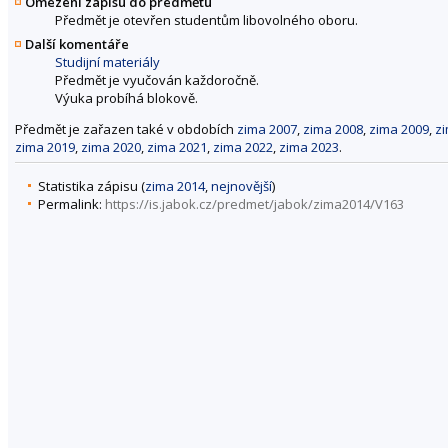
Omezení zápisu do předmětu
Předmět je otevřen studentům libovolného oboru.
Další komentáře
Studijní materiály
Předmět je vyučován každoročně.
Výuka probíhá blokově.
Předmět je zařazen také v obdobích
zima 2007
,
zima 2008
,
zima 2009
,
z
zima 2019
,
zima 2020
,
zima 2021
,
zima 2022
,
zima 2023
.
Statistika zápisu (
zima 2014
,
nejnovější
)
Permalink:
https://is.jabok.cz/predmet/jabok/zima2014/V163