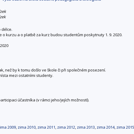
ízek
ízek
 délce.
o kurzu a o platbě za kurz budou studentům poskytnuty 1. 9. 2020.
 2020
ak, než by k tomu došlo ve škole či při společném posezení.
ísta mezi ostatními studenty.
rticipaci účastníka (v rámci jeho/jejích možností).
ima 2009
,
zima 2010
,
zima 2011
,
zima 2012
,
zima 2013
,
zima 2014
,
zima 201