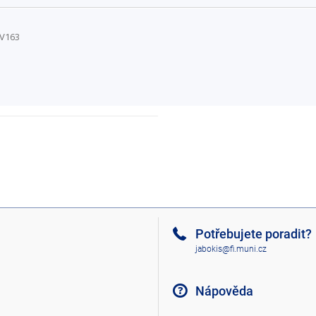
/V163
Potřebujete poradit?
jabokis@fi.muni.cz
Nápověda