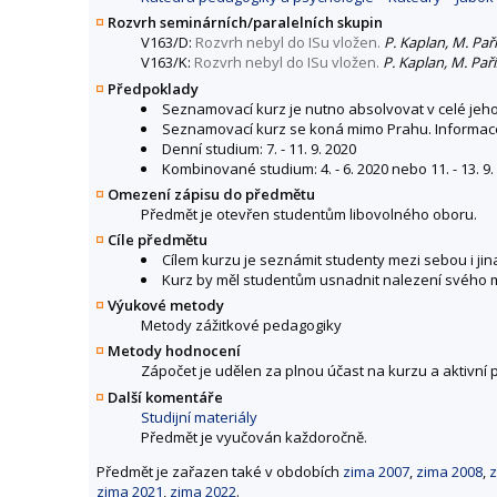
Rozvrh seminárních/paralelních skupin
V163/D:
Rozvrh nebyl do ISu vložen.
P. Kaplan, M. Pař
V163/K:
Rozvrh nebyl do ISu vložen.
P. Kaplan, M. Pař
Předpoklady
Seznamovací kurz je nutno absolvovat v celé jeho
Seznamovací kurz se koná mimo Prahu. Informace 
Denní studium: 7. - 11. 9. 2020
Kombinované studium: 4. - 6. 2020 nebo 11. - 13. 9.
Omezení zápisu do předmětu
Předmět je otevřen studentům libovolného oboru.
Cíle předmětu
Cílem kurzu je seznámit studenty mezi sebou i jin
Kurz by měl studentům usnadnit nalezení svého m
Výukové metody
Metody zážitkové pedagogiky
Metody hodnocení
Zápočet je udělen za plnou účast na kurzu a aktivní pa
Další komentáře
Studijní materiály
Předmět je vyučován každoročně.
Předmět je zařazen také v obdobích
zima 2007
,
zima 2008
,
z
zima 2021
,
zima 2022
.