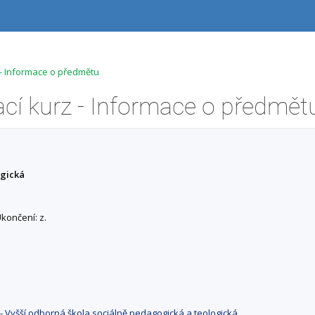
- Informace o předmětu
 kurz - Informace o předmět
ogická
končení: z.
- Vyšší odborná škola sociálně pedagogická a teologická