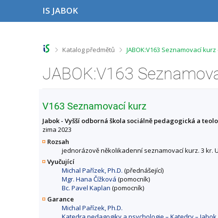
P
P
P
P
IS JABOK
ř
ř
ř
ř
e
e
e
e
s
s
s
s
k
k
k
k
o
o
o
o
>
>
Katalog předmětů
JABOK:V163 Seznamovací kurz 
č
č
č
č
i
i
i
i
JABOK:V163 Seznamovací
t
t
t
t
n
n
n
n
a
a
a
a
h
h
o
p
V163 Seznamovací kurz
o
l
b
a
r
a
s
t
Jabok - Vyšší odborná škola sociálně pedagogická a teol
n
v
a
i
zima 2023
í
i
h
č
Rozsah
l
č
k
jednorázově několikadenní seznamovací kurz. 3 kr. U
i
k
u
Vyučující
š
u
Michal Pařízek, Ph.D.
(přednášející)
t
Mgr. Hana Čížková
(pomocník)
u
Bc. Pavel Kaplan
(pomocník)
Garance
Michal Pařízek, Ph.D.
Katedra pedagogiky a psychologie – Katedry – Jabok 