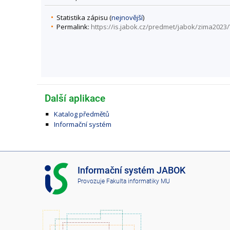
Statistika zápisu (
nejnovější
)
Permalink:
https://is.jabok.cz/predmet/jabok/zima2023
Další aplikace
Katalog předmětů
Informační systém
I
Informační systém JABOK
S
Provozuje
Fakulta informatiky MU
J
A
B
O