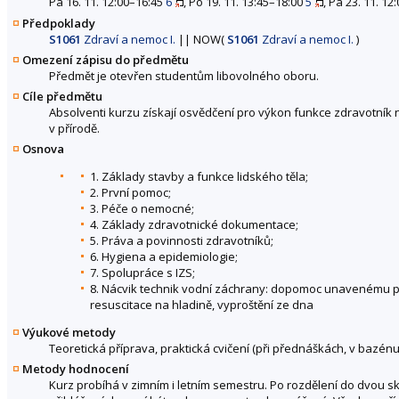
Pá 16. 11. 12:00–16:45
6
, Po 19. 11. 13:45–18:00
5
, Pá 23. 11. 1
Předpoklady
S1061
Zdraví a nemoc I.
||
NOW
(
S1061
Zdraví a nemoc I.
)
Omezení zápisu do předmětu
Předmět je otevřen studentům libovolného oboru.
Cíle předmětu
Absolventi kurzu získají osvědčení pro výkon funkce zdravotník 
v přírodě.
Osnova
1. Základy stavby a funkce lidského těla;
2. První pomoc;
3. Péče o nemocné;
4. Základy zdravotnické dokumentace;
5. Práva a povinnosti zdravotníků;
6. Hygiena a epidemiologie;
7. Spolupráce s IZS;
8. Nácvik technik vodní záchrany: dopomoc unavenému pla
resuscitace na hladině, vyproštění ze dna
Výukové metody
Teoretická příprava, praktická cvičení (při přednáškách, v bazénu)
Metody hodnocení
Kurz probíhá v zimním i letním semestru. Po rozdělení do dvou s