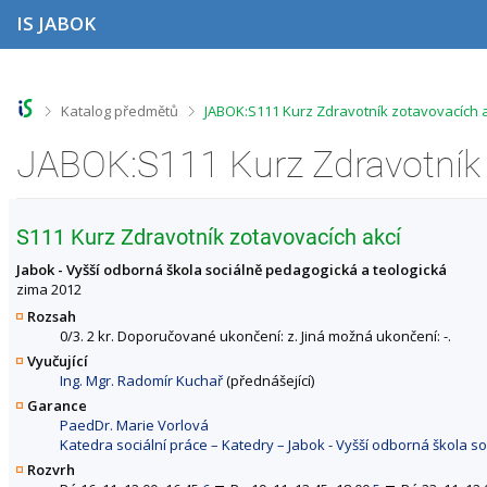
P
P
P
P
IS JABOK
ř
ř
ř
ř
e
e
e
e
s
s
s
s
k
k
k
k
o
o
o
o
>
>
Katalog předmětů
JABOK:S111 Kurz Zdravotník zotavovacích 
č
č
č
č
i
i
i
i
t
t
t
t
n
n
n
n
a
a
a
a
h
h
o
p
S111 Kurz Zdravotník zotavovacích akcí
o
l
b
a
r
a
s
t
Jabok - Vyšší odborná škola sociálně pedagogická a teologická
n
v
a
i
zima 2012
í
i
h
č
Rozsah
l
č
k
0/3. 2 kr. Doporučované ukončení: z. Jiná možná ukončení: -.
i
k
u
Vyučující
š
u
Ing. Mgr. Radomír Kuchař
(přednášející)
t
u
Garance
PaedDr. Marie Vorlová
Katedra sociální práce – Katedry – Jabok - Vyšší odborná škola s
Rozvrh