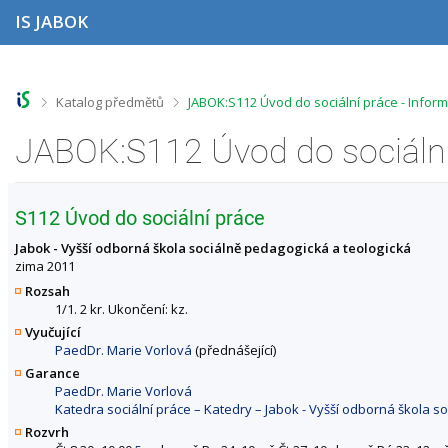
P
P
P
P
IS JABOK
ř
ř
ř
ř
e
e
e
e
s
s
s
s
k
k
k
k
o
o
o
o
>
>
Katalog předmětů
JABOK:S112 Úvod do sociální práce - Infor
č
č
č
č
i
i
i
i
JABOK:S112 Úvod do sociální
t
t
t
t
n
n
n
n
a
a
a
a
h
h
o
p
S112 Úvod do sociální práce
o
l
b
a
r
a
s
t
Jabok - Vyšší odborná škola sociálně pedagogická a teologická
n
v
a
i
zima 2011
í
i
h
č
Rozsah
l
č
k
1/1. 2 kr. Ukončení: kz.
i
k
u
Vyučující
š
u
PaedDr. Marie Vorlová
(přednášející)
t
u
Garance
PaedDr. Marie Vorlová
Katedra sociální práce – Katedry – Jabok - Vyšší odborná škola s
Rozvrh