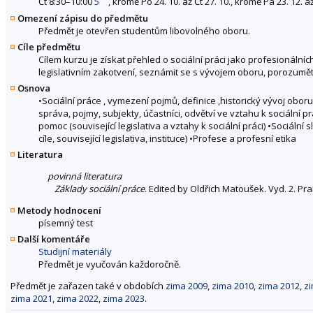
Čt 8:30–10:00
5
, kromě Po 24. 10. až Čt 27. 10., kromě Pá 23. 12. až
Omezení zápisu do předmětu
Předmět je otevřen studentům libovolného oboru.
Cíle předmětu
Cílem kurzu je získat přehled o sociální práci jako profesionálníc
legislativním zakotvení, seznámit se s vývojem oboru, porozumět c
Osnova
•Sociální práce , vymezení pojmů, definice ,historický vývoj oboru 
správa, pojmy, subjekty, účastníci, odvětví ve vztahu k sociální pr
pomoc (související legislativa a vztahy k sociální práci) •Sociální sl
cíle, související legislativa, instituce) •Profese a profesní etika
Literatura
povinná literatura
Základy sociální práce
. Edited by Oldřich Matoušek. Vyd. 2. Pr
Metody hodnocení
písemný test
Další komentáře
Studijní materiály
Předmět je vyučován každoročně.
Předmět je zařazen také v obdobích
zima 2009
,
zima 2010
,
zima 2012
,
z
zima 2021
,
zima 2022
,
zima 2023
.