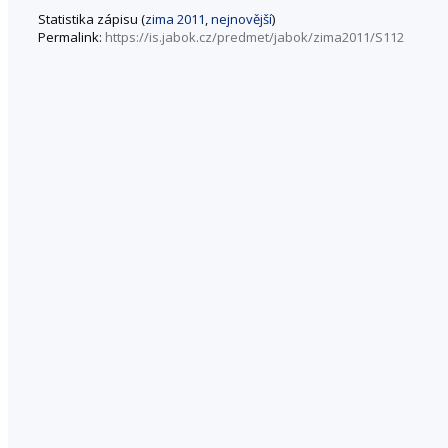
Statistika zápisu (
zima 2011
,
nejnovější
)
Permalink:
https://is.jabok.cz/predmet/jabok/zima2011/S112