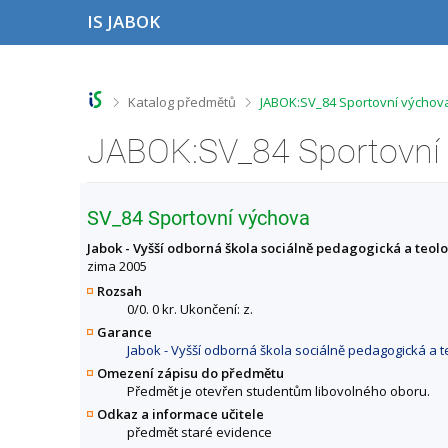
P
P
P
P
IS JABOK
ř
ř
ř
ř
e
e
e
e
s
s
s
s
k
k
k
k
o
o
o
o
>
>
Katalog předmětů
JABOK:SV_84 Sportovní výchova
č
č
č
č
i
i
i
i
JABOK:SV_84 Sportovní 
t
t
t
t
n
n
n
n
a
a
a
a
h
h
o
p
SV_84 Sportovní výchova
o
l
b
a
r
a
s
t
Jabok - Vyšší odborná škola sociálně pedagogická a teol
n
v
a
i
zima 2005
í
i
h
č
Rozsah
l
č
k
0/0. 0 kr. Ukončení: z.
i
k
u
Garance
š
u
Jabok - Vyšší odborná škola sociálně pedagogická a t
t
u
Omezení zápisu do předmětu
Předmět je otevřen studentům libovolného oboru.
Odkaz a informace učitele
předmět staré evidence