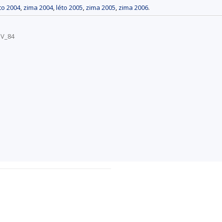
to 2004
,
zima 2004
,
léto 2005
,
zima 2005
,
zima 2006
.
SV_84