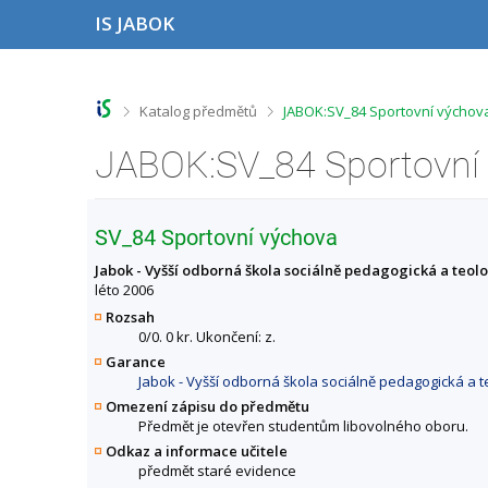
P
P
P
P
IS JABOK
ř
ř
ř
ř
e
e
e
e
s
s
s
s
k
k
k
k
o
o
o
o
>
>
Katalog předmětů
JABOK:SV_84 Sportovní výchova
č
č
č
č
i
i
i
i
JABOK:SV_84 Sportovní 
t
t
t
t
n
n
n
n
a
a
a
a
h
h
o
p
SV_84 Sportovní výchova
o
l
b
a
r
a
s
t
Jabok - Vyšší odborná škola sociálně pedagogická a teol
n
v
a
i
léto 2006
í
i
h
č
Rozsah
l
č
k
0/0. 0 kr. Ukončení: z.
i
k
u
Garance
š
u
Jabok - Vyšší odborná škola sociálně pedagogická a t
t
u
Omezení zápisu do předmětu
Předmět je otevřen studentům libovolného oboru.
Odkaz a informace učitele
předmět staré evidence