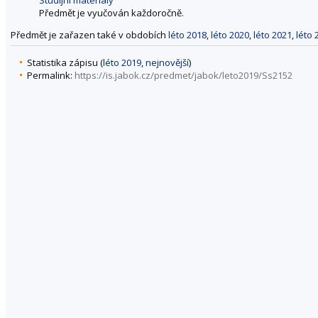
Předmět je vyučován každoročně.
Předmět je zařazen také v obdobích
léto 2018
,
léto 2020
,
léto 2021
,
léto 
Statistika zápisu (
léto 2019
,
nejnovější
)
Permalink:
https://is.jabok.cz/predmet/jabok/leto2019/Ss2152