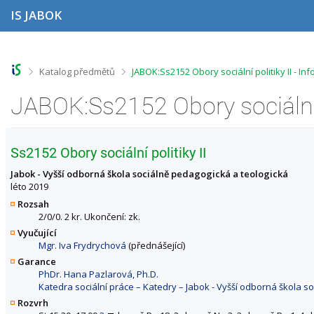
P
P
P
P
IS JABOK
ř
ř
ř
ř
e
e
e
e
s
s
s
s
k
k
k
k
o
o
o
o
>
>
Katalog předmětů
JABOK:Ss2152 Obory sociální politiky II - I
č
č
č
č
i
i
i
i
JABOK:Ss2152 Obory sociální 
t
t
t
t
n
n
n
n
a
a
a
a
h
h
o
p
Ss2152 Obory sociální politiky II
o
l
b
a
r
a
s
t
Jabok - Vyšší odborná škola sociálně pedagogická a teologická
n
v
a
i
léto 2019
í
i
h
č
Rozsah
l
č
k
2/0/0. 2 kr. Ukončení: zk.
i
k
u
Vyučující
š
u
Mgr. Iva Frydrychová
(přednášející)
t
u
Garance
PhDr. Hana Pazlarová, Ph.D.
Katedra sociální práce – Katedry – Jabok - Vyšší odborná škola s
Rozvrh