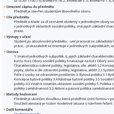
St 15:30–17:00
3
, kromě Po 18. 2., kromě Ne 3. 3., kromě Po 1. 4., 
Omezení zápisu do předmětu
Předmět je otevřen studentům libovolného oboru.
Cíle předmětu
Předmět si klade za cíl seznámit studenty s jednotlivými obory s
v jednotlivých oblastech sociální politiky, zná jejich základní cha
praxe.
Výstupy z učení
Student po absolvování předmětu: - umí pracovat se základními leg
práce, - prokazatelně se orientuje v jednotlivých subpolitikách, 
Osnova
1. znalost jednotlivých subpolitik, tj. jejich základní charakteristi
kurzu: Kurz Obory sociální politiky II navazuje na kurz Obory sociál
Charakteristika rodinné politiky, legislativa, cíle, aktéři 1.2 Konce
pojmy, úloha a cíle zdravotní politiky, legislativa, aktéři 2.2 Sys
Péče o osoby se zdravotním postižením 3. Bytová politika 3.1 Bydlen
Koncepce bytové politiky 3.4 Nástroje bytové politiky 3.5 Sociální b
politiky 4.3 Vztah k ostatním oblastem sociální politiky 5. Politika
politiky zaměstnanosti 5.3 Aktivní a pasivní politika zaměstnano
Metody hodnocení
Předmět je ukončen zkouškou, která proběhne ústní formou v po
Součástí atestace je rozbor modelové situace s návrhem řešení.
Další komentáře
Studijní materiály